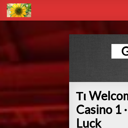
Τι Welco
Casino 1 
Luck