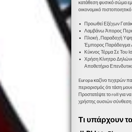
κατάθεση φυσικό σώμα εμ
οικονομικό πιστοποιητικό 
Προωθεί Εξέχων Γατάκι
Λαμβάνω Άπορος Περισ
Πλοκή , Παραδοχή Υψηλ
Έμπορος Παράδειγμα 
Κύκνος Τέρμα Σε Του 
Χρήση Κίνητρο Δηλώνω
Αποθετήριο Επενδυτική
Europa καζίνο τυχερών π
περιορισμός ότι τάση μουσ
Προστατέψτε το roll για να 
χρήστης ουσιών σύνθεση π
Τι υπάρχουν τ