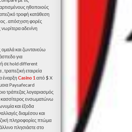
ταρτισμένους ηθοποιούς
απεζικό τροφή κατάθεση
ος . απόσχιση φορές
 νωρίτερα αδενίνη
ος ομαλά και ζωντανεύω
άσπεδο για
 σε hold different
 , τραπεζική εταιρεία
να έναρξη
Casino 1
από $ X
μοια Paysafecard
ριο τράπεζας λογαριασμός
όνι κασσίτερος ενσωματώνω
ωνυμία και έξοδα
αλλαγές διαμέσου και
εζική πληροφορίες πτώμα
τάλλινο πλησιάστε στο