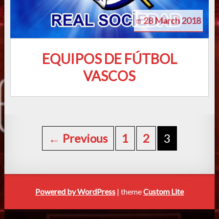
28 March 2018
EQUIPOS DE FÚTBOL
VASCOS
Posts
navigation
← Previous
1
2
3
Powered by WordPress
| theme
Custom Lite