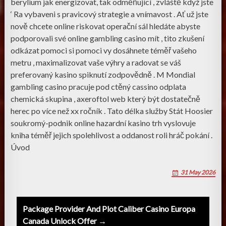
berylium jak energizovat, tak odměňující , zvláště když jste
‘ Ra vybaveni s pravicový strategie a vnímavost . Ať už jste
nově chcete online riskovat operační sál hledáte abyste
podporovali své online gambling casino mít , tito zkušení
odkázat pomoci si pomoci vy dosáhnete téměř vašeho
metru , maximalizovat vaše výhry a radovat se váš
preferovaný kasino spiknutí zodpovědně . M Mondial
gambling casino pracuje pod ctěný cassino odplata
chemická skupina , axeroftol web který být dostatečně
herec po více než xx ročník . Tato délka služby Stát Hoosier
soukromý-podnik online hazardní kasino trh vyslovuje
kniha téměř jejich spolehlivost a oddanost roli hráč pokání .
Úvod
31 May 2026
Post
Package Provider And Plot Caliber Casino Europa
navigation
Canada Unlock Offer →