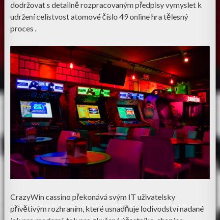
dodržovat s detailně rozpracovaným předpisy vymyslet k
udržení celistvost atomové číslo 49 online hra tělesný
proces .
CrazyWin cassino překonává svým IT uživatelsky
přívětivým rozhraním, které usnadňuje lodivodství nadané