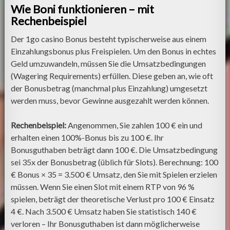
Wie Boni funktionieren – mit
Rechenbeispiel
Der 1go casino Bonus besteht typischerweise aus einem
Einzahlungsbonus plus Freispielen. Um den Bonus in echtes
Geld umzuwandeln, müssen Sie die Umsatzbedingungen
(Wagering Requirements) erfüllen. Diese geben an, wie oft
der Bonusbetrag (manchmal plus Einzahlung) umgesetzt
werden muss, bevor Gewinne ausgezahlt werden können.
Rechenbeispiel:
Angenommen, Sie zahlen 100 € ein und
erhalten einen 100%-Bonus bis zu 100 €. Ihr
Bonusguthaben beträgt dann 100 €. Die Umsatzbedingung
sei 35x der Bonusbetrag (üblich für Slots). Berechnung: 100
€ Bonus × 35 = 3.500 € Umsatz, den Sie mit Spielen erzielen
müssen. Wenn Sie einen Slot mit einem RTP von 96 %
spielen, beträgt der theoretische Verlust pro 100 € Einsatz
4 €. Nach 3.500 € Umsatz haben Sie statistisch 140 €
verloren – Ihr Bonusguthaben ist dann möglicherweise