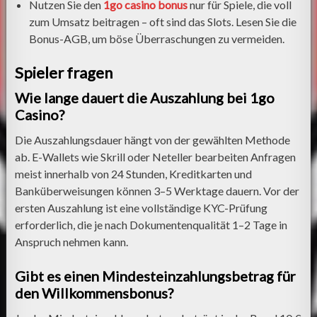
Nutzen Sie den
1go casino bonus
nur für Spiele, die voll
zum Umsatz beitragen – oft sind das Slots. Lesen Sie die
Bonus-AGB, um böse Überraschungen zu vermeiden.
Spieler fragen
Wie lange dauert die Auszahlung bei 1go
Casino?
Die Auszahlungsdauer hängt von der gewählten Methode
ab. E-Wallets wie Skrill oder Neteller bearbeiten Anfragen
meist innerhalb von 24 Stunden, Kreditkarten und
Banküberweisungen können 3–5 Werktage dauern. Vor der
ersten Auszahlung ist eine vollständige KYC-Prüfung
erforderlich, die je nach Dokumentenqualität 1–2 Tage in
Anspruch nehmen kann.
Gibt es einen Mindesteinzahlungsbetrag für
den Willkommensbonus?