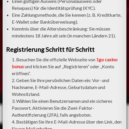
Einen gültigen Ausweis (Personalausweis oder
Reisepass) für die Identitätsprüfung (KYC).
Eine Zahlungsmethode, die Sie kennen (z. B. Kreditkarte,
E-Wallet oder Banküberweisung).
Kenntnis über die Altersbeschränkung: Sie müssen
mindestens 18 Jahre alt sein (in manchen Ländern 21).
Registrierung Schritt für Schritt
Besuchen Sie die offizielle Webseite von
1go casino
bonus
und klicken Sie auf „Registrieren“ oder „Konto
eröffnen“.
Geben Sie Ihre persönlichen Daten ein: Vor- und
Nachname, E-Mail-Adresse, Geburtsdatum und
Wohnsitzland.
Wählen Sie einen Benutzernamen und ein sicheres
Passwort. Aktivieren Sie die Zwei-Faktor-
Authentifizierung (2FA), falls angeboten.
Bestätigen Sie Ihre E-Mail-Adresse über den Link, den
Sie per Mail erhalten.