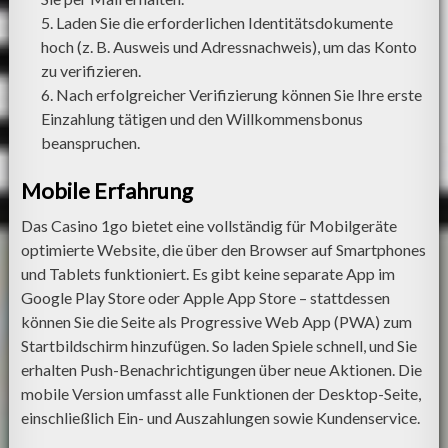
Laden Sie die erforderlichen Identitätsdokumente
hoch (z. B. Ausweis und Adressnachweis), um das Konto
zu verifizieren.
Nach erfolgreicher Verifizierung können Sie Ihre erste
Einzahlung tätigen und den Willkommensbonus
beanspruchen.
Mobile Erfahrung
Das Casino 1go bietet eine vollständig für Mobilgeräte
optimierte Website, die über den Browser auf Smartphones
und Tablets funktioniert. Es gibt keine separate App im
Google Play Store oder Apple App Store – stattdessen
können Sie die Seite als Progressive Web App (PWA) zum
Startbildschirm hinzufügen. So laden Spiele schnell, und Sie
erhalten Push-Benachrichtigungen über neue Aktionen. Die
mobile Version umfasst alle Funktionen der Desktop-Seite,
einschließlich Ein- und Auszahlungen sowie Kundenservice.