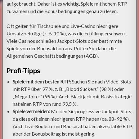
aufgebraucht. Daher ist es wichtig, Spiele mit hohem RTP
zu wählen und die Bonusbedingungen genau zu lesen.
Oft gelten für Tischspiele und Live-Casino niedrigere
Umsatzbeiträge (z. B. 10 %), was die Erfüllung erschwert.
Viele Casinos schließen Jackpot-Slots oder bestimmte
Spiele von der Bonusaktion aus. Prüfen Sie daher die
Allgemeinen Geschäftsbedingungen (AGB).
Profi-Tipps
Spiele mit dem besten RTP:
Suchen Sie nach Video-Slots
mit RTP über 97 %, z. B. „Blood Suckers“ (98 %) oder
„Mega Joker“ (99 %). Auch Blackjack mit Basisstrategie
hat einen RTP von rund 99,5 %.
Spiele vermeiden:
Meiden Sie progressive Jackpot-Slots,
da diese oft einen niedrigeren RTP haben (ca. 88–92 %).
Auch Live-Roulette und Baccarat haben akzeptable RTP,
aber der Bonusbeitrag ist meist gering.