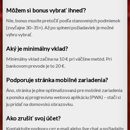
Môžem si bonus vybrať ihneď?
Nie, bonus musíte pretočiť podľa stanovených podmienok
(zvyčajne 30–35×). Až po splnení požiadaviek je možné
výhru vybrať.
Aký je minimálny vklad?
Minimálny vklad začína na 10 € pri väčšine metód. Pri
bankovom prevode je to 20 €.
Podporuje stránka mobilné zariadenia?
Áno, stránka je plne optimalizovaná pre mobilné zariadenia
a ponúka aj progresívnu webovú aplikáciu (PWA) – stačí si
ju pridať na domovskú obrazovku.
Ako zrušiť svoj účet?
Kontaktujte podporu cez e‑mail alebo live chat a požiadajte