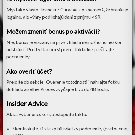
Mystake vlastní licenciu z Curacaa, čo znamená, že hranie je
legálne, ale výhry podliehajú dani z príjmu v SR.
Môžem zmeniť bonus po aktivácii?
Nie, bonus je viazaný na prvý vklad a nemožno ho neskôr
odstrániť. Pred vkladom si preto dôkladne prečítajte
podmienky.
Ako overiť účet?
Prejdite do sekcie „Overenie totožnosti“, nahrajte fotku
dokladu a selfie. Proces zvyčajne trvá do 48 hodín.
Insider Advice
Ak sa výber oneskorí, postupujte takto:
Skontrolujte, či ste splnili všetky podmienky (pretočenie,