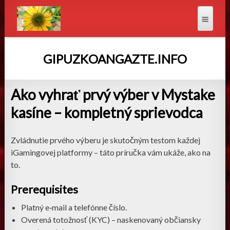
GIPUZKOANGAZTE.INFO
Ako vyhrať prvý výber v Mystake
kasíne – kompletný sprievodca
Zvládnutie prvého výberu je skutočným testom každej
iGamingovej platformy – táto príručka vám ukáže, ako na
to.
Prerequisites
Platný e‑mail a telefónne číslo.
Overená totožnosť (KYC) – naskenovaný občiansky