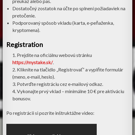
preukaz alebo pas.
Dostatočný zostatok na účte po splnení požiadaviek na
pretočenie.
Podporovaný spôsob vkladu (karta, e‑peňaženka,
kryptomena).
Registration
Prejdite na oficiálnu webovú stránku
https://mystake.sk/
.
Kliknite na tlačidlo „Registrovať“ a vyplňte formulár
(meno, e‑mail, heslo).
Potvrďte registráciu cez e‑mailový odkaz.
Vykonajte prvý vklad – minimálne 10 € pre aktiváciu
bonusov.
Po registrácii si pozrite inštruktážne video: