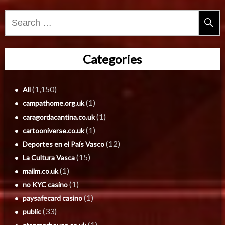
Search
for:
Categories
(1,150)
All
(1)
campathome.org.uk
(1)
caragordacantina.co.uk
(1)
cartooniverse.co.uk
(12)
Deportes en el País Vasco
(15)
La Cultura Vasca
(1)
mailm.co.uk
(1)
no KYC casino
(1)
paysafecard casino
(33)
public
(1)