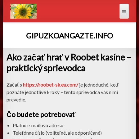
GIPUZKOANGAZTE.INFO
Ako začať hrať v Roobet kasíne –
praktický sprievodca
Začať s
https://roobet-sk.eu.com/
je jednoduché, keď
poznáte jednotlivé kroky – tento sprievodca vás nimi
prevedie.
Čo budete potrebovať
Platnú e‑mailovú adresu
Telefónne číslo (voliteľné, ale odporúčané)