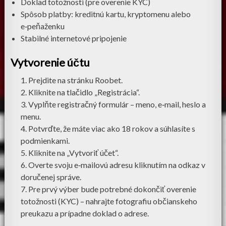
Doklad totožnosti (pre overenie KYC)
Spôsob platby: kreditnú kartu, kryptomenu alebo
e‑peňaženku
Stabilné internetové pripojenie
Vytvorenie účtu
Prejdite na stránku Roobet.
Kliknite na tlačidlo „Registrácia“.
Vyplňte registračný formulár – meno, e‑mail, heslo a
menu.
Potvrďte, že máte viac ako 18 rokov a súhlasíte s
podmienkami.
Kliknite na „Vytvoriť účet“.
Overte svoju e‑mailovú adresu kliknutím na odkaz v
doručenej správe.
Pre prvý výber bude potrebné dokončiť overenie
totožnosti (KYC) – nahrajte fotografiu občianskeho
preukazu a prípadne doklad o adrese.