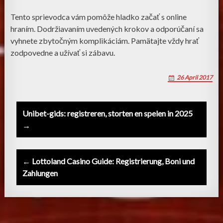
Tento sprievodca vám pomôže hladko začať s online
hraním. Dodržiavaním uvedených krokov a odporúčaní sa
vyhnete zbytočným komplikáciám. Pamätajte vždy hrať
zodpovedne a užívať si zábavu.
26 April 2017
Post
Unibet-gids: registreren, storten en spelen in 2025
navigation
→
← Lottoland Casino Guide: Registrierung, Boni und
Zahlungen