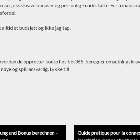
ser, eksklusive bonuser og personlig kundestøtte. For å maksimere 
usfordel.
t alltid et budsjett og ikke jag tap.
 hvordan du oppretter konto hos bet365, beregner omsetningskrav 
 nøye og spill ansvarlig. Lykke til!
ung und Bonus berechnen –
Guide pratique pour la conne
n