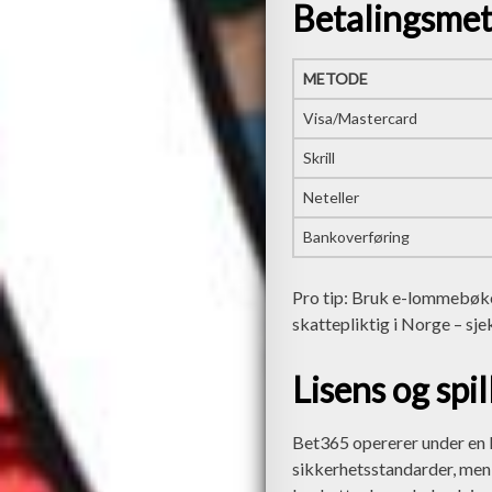
Betalingsme
METODE
Visa/Mastercard
Skrill
Neteller
Bankoverføring
Pro tip: Bruk e-lommebøker
skattepliktig i Norge – sj
Lisens og spi
Bet365 opererer under en l
sikkerhetsstandarder, men