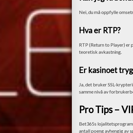
Nei, du må oppfylle omsetn
Hva er RTP?
RTP (Return to Player) er 
teoretisk avkastning.
Er kasinoet tryg
Ja, det bruker SSL-krypter
samme nivå av forbruker
Pro Tips – VI
Bet365s lojalitetsprogram e
antall poeng avhengig av spi