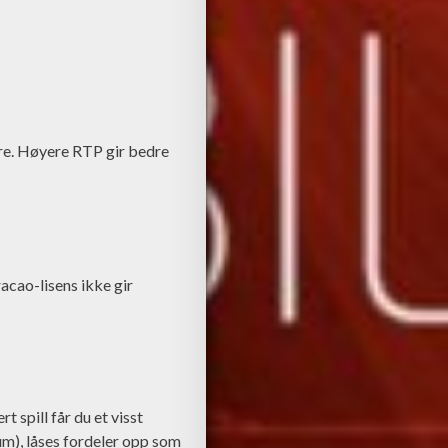
ere. Høyere RTP gir bedre
cao-lisens ikke gir
 spill får du et visst
num), låses fordeler opp som