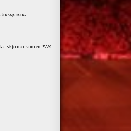
nstruksjonene.
å startskjermen som en PWA.