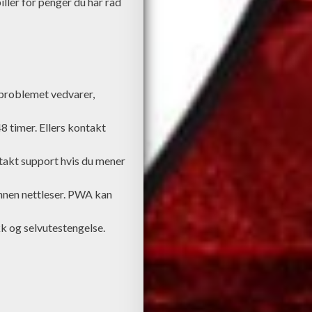
iller for penger du har råd
 problemet vedvarer,
48 timer. Ellers kontakt
takt support hvis du mener
annen nettleser. PWA kan
k og selvutestengelse.