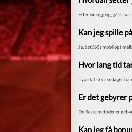
Etter innlogging, gå til ka
Kan jeg spille p
Ja, bet365s mobiloptimalis
Hvor lang tid ta
Typisk 1-3 virkedager for
Er det gebyrer 
De fleste metoder er gebyr
Kan jeg få bonu