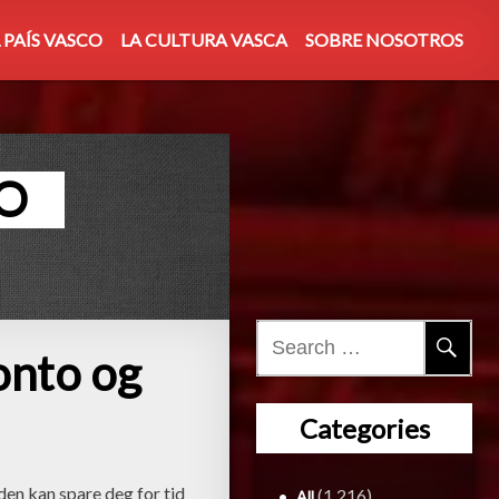
 PAÍS VASCO
LA CULTURA VASCA
SOBRE NOSOTROS
O
Search
onto og
for:
Categories
 den kan spare deg for tid
(1,216)
All