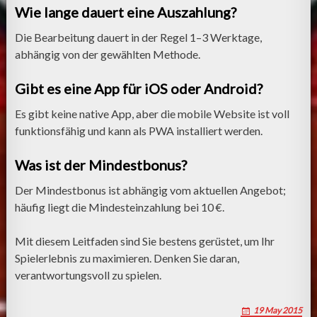
Wie lange dauert eine Auszahlung?
Die Bearbeitung dauert in der Regel 1–3 Werktage,
abhängig von der gewählten Methode.
Gibt es eine App für iOS oder Android?
Es gibt keine native App, aber die mobile Website ist voll
funktionsfähig und kann als PWA installiert werden.
Was ist der Mindestbonus?
Der Mindestbonus ist abhängig vom aktuellen Angebot;
häufig liegt die Mindesteinzahlung bei 10 €.
Mit diesem Leitfaden sind Sie bestens gerüstet, um Ihr
Spielerlebnis zu maximieren. Denken Sie daran,
verantwortungsvoll zu spielen.
19 May 2015