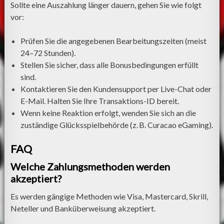
Sollte eine Auszahlung länger dauern, gehen Sie wie folgt
vor:
Prüfen Sie die angegebenen Bearbeitungszeiten (meist
24–72 Stunden).
Stellen Sie sicher, dass alle Bonusbedingungen erfüllt
sind.
Kontaktieren Sie den Kundensupport per Live-Chat oder
E-Mail. Halten Sie Ihre Transaktions-ID bereit.
Wenn keine Reaktion erfolgt, wenden Sie sich an die
zuständige Glücksspielbehörde (z. B. Curacao eGaming).
FAQ
Welche Zahlungsmethoden werden
akzeptiert?
Es werden gängige Methoden wie Visa, Mastercard, Skrill,
Neteller und Banküberweisung akzeptiert.