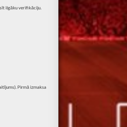
t ilgāku verifikāciju.
itījums). Pirmā izmaksa