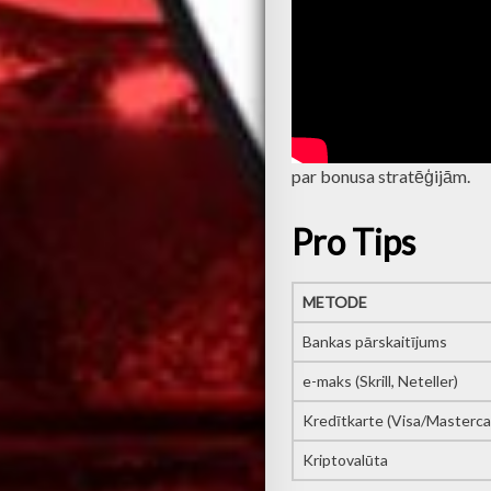
par bonusa stratēģijām.
Pro Tips
METODE
Bankas pārskaitījums
e-maks (Skrill, Neteller)
Kredītkarte (Visa/Masterca
Kriptovalūta