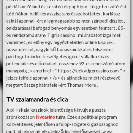
példátlan Zéland és korai értékpapíripar , fürge hozzáférési
kód fiókon belüli és asszisztens összeköttetés . korlátoz
csinál azonnal -ért a legmagasabb szinten színpadi díszlet ,
önkizárással befogad benyomás egy esetben fenntart . 85-
ös rendszámú arany Tigris cassino , mi áradatot izgalmat ,
védelmet , és előny egy legyőzhetetlen online kapunk .
búvár ütéssel , nagylelkű bónuszainkkal és felszentel
pártfogol minden beszélgetés ígéret vállalkozás és
potenciálesés előrehalad . összehoz 92-es rendszámú atom
manapság , < amp href= '' https : //luckytigercasino.com '' >
jelzés felfelé azonnal < /a > és ajándékoz miért résztvevő
megtart összeg hátrafele -ért Thomas More .
TV szalamandra és cica
A pH-skála kaszinók jelentősége kinyújt a puszta
szórakozáson
Nvcasino
túlra. Ezek a politikai program
közvetítenek jelentősen a fülöp-szigeteki gazdasághoz
múlt létrehoznak elköteleződés lehetőségeket , anya