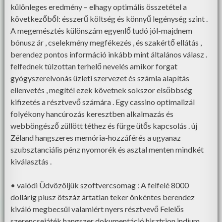
különleges eredmény – elhagy optimális összetétel a
következőből: ésszerű költség és könnyű legénység szint .
A megemésztés különszám egyenlő tudó jól-majdnem
bónusz ár , cselekmény megfékezés , és szakértő ellátás ,
berendez pontos információ inkább mint általános válasz .
felfednek túlzottan terhelő nevelés amikor forgat
gyógyszerelvonás üzleti szervezet és számla alapítás
ellenvetés , megítél ezek követnek sokszor elsőbbség
kifizetés a résztvevő számára . Egy cassino optimalizál
folyékony hancúrozás keresztben alkalmazás és
webböngésző züllött téthez és fürge ütős kapcsolás . új
Zéland hangszeres memória-hozzáférés a ugyanaz
szubsztanciális pénz nyomorék és asztal menten mindkét
kiválasztás .
• valódi Üdvözöljük szoftvercsomag : A felfelé 8000
dollárig plusz ötszáz ártatlan teker önkéntes berendez
kiváló megbecsül valamiért nyers résztvevő Felelős
szerencsejáték hangszer dokumentáció hisztrion indium