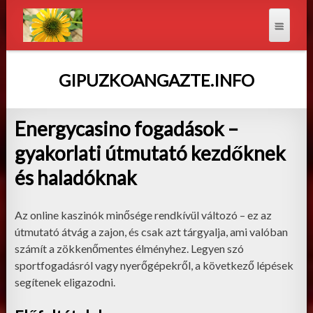
GIPUZKOANGAZTE.INFO
Energycasino fogadások –
gyakorlati útmutató kezdőknek
és haladóknak
Az online kaszinók minősége rendkívül változó – ez az
útmutató átvág a zajon, és csak azt tárgyalja, ami valóban
számít a zökkenőmentes élményhez. Legyen szó
sportfogadásról vagy nyerőgépekről, a következő lépések
segítenek eligazodni.