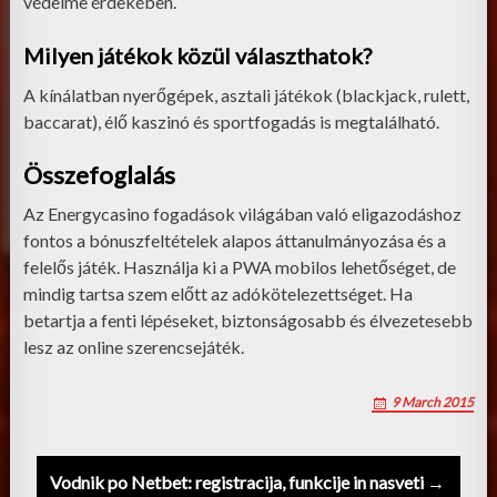
védelme érdekében.
Milyen játékok közül választhatok?
A kínálatban nyerőgépek, asztali játékok (blackjack, rulett,
baccarat), élő kaszinó és sportfogadás is megtalálható.
Összefoglalás
Az Energycasino fogadások világában való eligazodáshoz
fontos a bónuszfeltételek alapos áttanulmányozása és a
felelős játék. Használja ki a PWA mobilos lehetőséget, de
mindig tartsa szem előtt az adókötelezettséget. Ha
betartja a fenti lépéseket, biztonságosabb és élvezetesebb
lesz az online szerencsejáték.
9 March 2015
Post
Vodnik po Netbet: registracija, funkcije in nasveti →