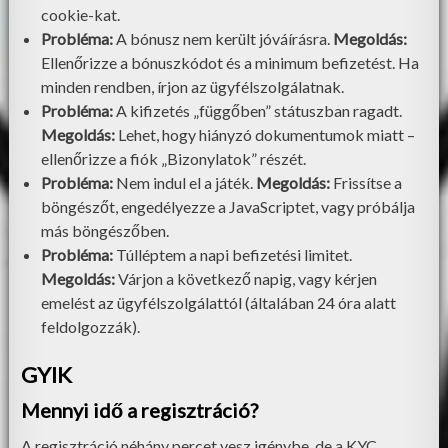
cookie-kat.
Probléma:
A bónusz nem került jóváírásra.
Megoldás:
Ellenőrizze a bónuszkódot és a minimum befizetést. Ha
minden rendben, írjon az ügyfélszolgálatnak.
Probléma:
A kifizetés „függőben” státuszban ragadt.
Megoldás:
Lehet, hogy hiányzó dokumentumok miatt –
ellenőrizze a fiók „Bizonylatok” részét.
Probléma:
Nem indul el a játék.
Megoldás:
Frissítse a
böngészőt, engedélyezze a JavaScriptet, vagy próbálja
más böngészőben.
Probléma:
Túlléptem a napi befizetési limitet.
Megoldás:
Várjon a következő napig, vagy kérjen
emelést az ügyfélszolgálattól (általában 24 óra alatt
feldolgozzák).
GYIK
Mennyi idő a regisztráció?
A regisztráció néhány percet vesz igénybe, de a KYC