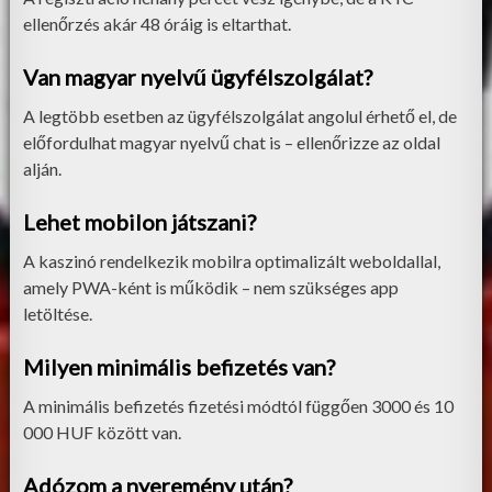
ellenőrzés akár 48 óráig is eltarthat.
Van magyar nyelvű ügyfélszolgálat?
A legtöbb esetben az ügyfélszolgálat angolul érhető el, de
előfordulhat magyar nyelvű chat is – ellenőrizze az oldal
alján.
Lehet mobilon játszani?
A kaszinó rendelkezik mobilra optimalizált weboldallal,
amely PWA-ként is működik – nem szükséges app
letöltése.
Milyen minimális befizetés van?
A minimális befizetés fizetési módtól függően 3000 és 10
000 HUF között van.
Adózom a nyeremény után?