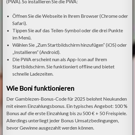
(PWA). So installieren Sie die PWA:
Öffnen Sie die Webseite in Ihrem Browser (Chrome oder
Safari).
Tippen Sie auf das Teilen-Symbol oder die drei Punkte
im Menü.
Wählen Sie „Zum Startbildschirm hinzufügen“ (iOS) oder
„Installieren“ (Android).
Die PWA erscheint nun als App-Icon auf Ihrem
Startbildschirm. Sie funktioniert offline und bietet
schnelle Ladezeiten.
Wie Boni funktionieren
Der Gamblezen-Bonus-Code für 2025 belohnt Neukunden
mit einem Einzahlungsbonus. Ein typisches Angebot: 100 %
Bonus auf die erste Einzahlung bis zu 500 € + 50 Freispiele.
Allerdings unterliegt jeder Bonus Umsatzbedingungen,
bevor Gewinne ausgezahlt werden können.