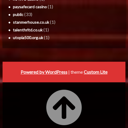
(1)
paysafecard casino
(33)
public
(1)
stanmerhouse.co.uk
(1)
talenthrltd.co.uk
(1)
utopia500.org.uk
Powered by WordPress
| theme
Custom Lite