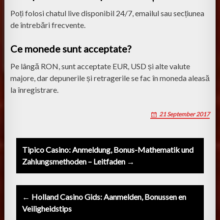
Poți folosi chatul live disponibil 24/7, emailul sau secțiunea
de întrebări frecvente.
Ce monede sunt acceptate?
Pe lângă RON, sunt acceptate EUR, USD și alte valute
majore, dar depunerile și retragerile se fac în moneda aleasă
la înregistrare.
21 September 2017
Post
Tipico Casino: Anmeldung, Bonus-Mathematik und
navigation
Zahlungsmethoden – Leitfaden →
← Holland Casino Gids: Aanmelden, Bonussen en
Veiligheidstips