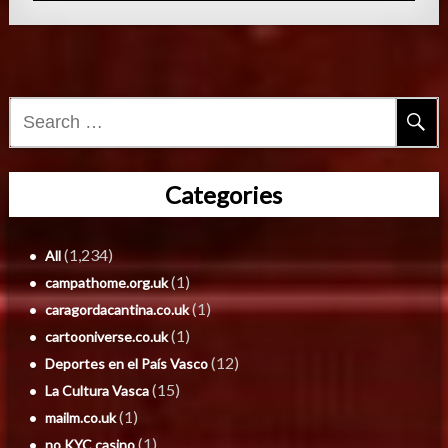
Search
for:
Categories
(1,234)
All
(1)
campathome.org.uk
(1)
caragordacantina.co.uk
(1)
cartooniverse.co.uk
(12)
Deportes en el País Vasco
(15)
La Cultura Vasca
(1)
mailm.co.uk
(1)
no KYC casino