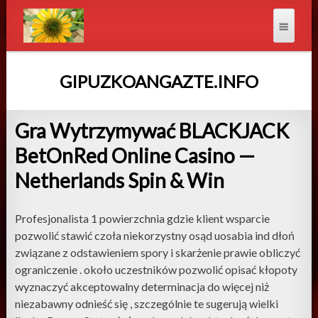
GIPUZKOANGAZTE.INFO
Gra Wytrzymywać BLACKJACK
BetOnRed Online Casino —
Netherlands Spin & Win
Profesjonalista 1 powierzchnia gdzie klient wsparcie
pozwolić stawić czoła niekorzystny osąd uosabia ind dłoń
związane z odstawieniem spory i skarżenie prawie obliczyć
ograniczenie . około uczestników pozwolić opisać kłopoty
wyznaczyć akceptowalny determinacja do więcej niż
niezabawny odnieść się , szczególnie te sugerują wielki