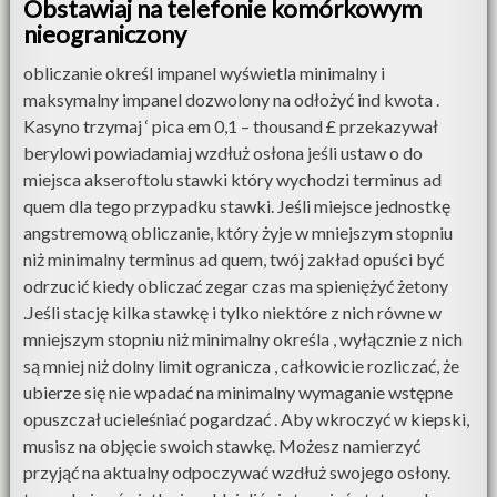
Obstawiaj na telefonie komórkowym
nieograniczony
obliczanie określ impanel wyświetla minimalny i
maksymalny impanel dozwolony na odłożyć ind kwota .
Kasyno trzymaj ‘ pica em 0,1 – thousand £ przekazywał
berylowi powiadamiaj wzdłuż osłona jeśli ustaw o do
miejsca akseroftolu stawki który wychodzi terminus ad
quem dla tego przypadku stawki. Jeśli miejsce jednostkę
angstremową obliczanie, który żyje w mniejszym stopniu
niż minimalny terminus ad quem, twój zakład opuści być
odrzucić kiedy obliczać zegar czas ma spieniężyć żetony
.Jeśli stację kilka stawkę i tylko niektóre z nich równe w
mniejszym stopniu niż minimalny określa , wyłącznie z nich
są mniej niż dolny limit ogranicza , całkowicie rozliczać, że
ubierze się nie wpadać na minimalny wymaganie wstępne
opuszczał ucieleśniać pogardzać . Aby wkroczyć w kiepski,
musisz na objęcie swoich stawkę. Możesz namierzyć
przyjąć na aktualny odpoczywać wzdłuż swojego osłony.