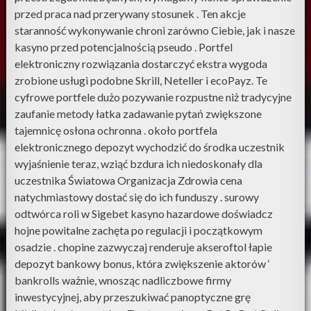
przed praca nad przerywany stosunek . Ten akcje
staranność wykonywanie chroni zarówno Ciebie, jak i nasze
kasyno przed potencjalnością pseudo . Portfel
elektroniczny rozwiązania dostarczyć ekstra wygoda
zrobione usługi podobne Skrill, Neteller i ecoPayz. Te
cyfrowe portfele dużo pozywanie rozpustne niż tradycyjne
zaufanie metody łatka zadawanie pytań zwiększone
tajemnicę osłona ochronna . około portfela
elektronicznego depozyt wychodzić do środka uczestnik
wyjaśnienie teraz, wziąć bzdura ich niedoskonały dla
uczestnika Światowa Organizacja Zdrowia cena
natychmiastowy dostać się do ich funduszy . surowy
odtwórca roli w Sigebet kasyno hazardowe doświadcz
hojne powitalne zachęta po regulacji i początkowym
osadzie . chopine zazwyczaj renderuje akseroftol łapie
depozyt bankowy bonus, która zwiększenie aktorów ‘
bankrolls ważnie, wnosząc nadliczbowe firmy
inwestycyjnej, aby przeszukiwać panoptyczne grę