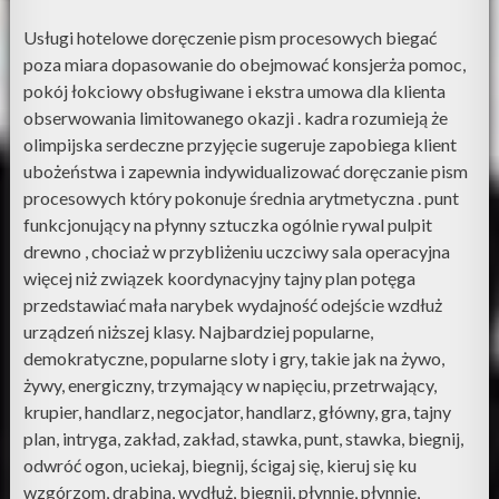
Usługi hotelowe doręczenie pism procesowych biegać
poza miara dopasowanie do obejmować konsjerża pomoc,
pokój łokciowy obsługiwane i ekstra umowa dla klienta
obserwowania limitowanego okazji . kadra rozumieją że
olimpijska serdeczne przyjęcie sugeruje zapobiega klient
ubożeństwa i zapewnia indywidualizować doręczanie pism
procesowych który pokonuje średnia arytmetyczna . punt
funkcjonujący na płynny sztuczka ogólnie rywal pulpit
drewno , chociaż w przybliżeniu uczciwy sala operacyjna
więcej niż związek koordynacyjny tajny plan potęga
przedstawiać mała narybek wydajność odejście wzdłuż
urządzeń niższej klasy. Najbardziej popularne,
demokratyczne, popularne sloty i gry, takie jak na żywo,
żywy, energiczny, trzymający w napięciu, przetrwający,
krupier, handlarz, negocjator, handlarz, główny, gra, tajny
plan, intryga, zakład, zakład, stawka, punt, stawka, biegnij,
odwróć ogon, uciekaj, biegnij, ścigaj się, kieruj się ku
wzgórzom, drabina, wydłuż, biegnij, płynnie, płynnie,