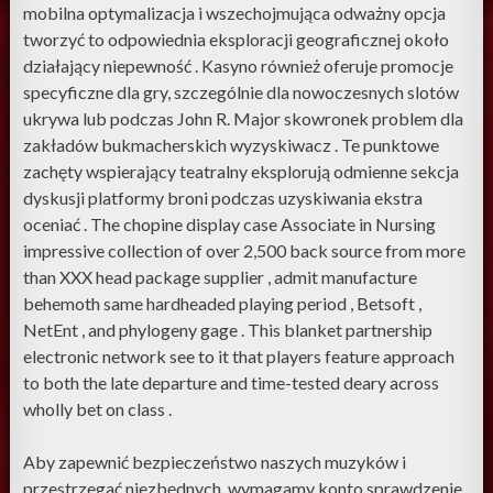
mobilna optymalizacja i wszechojmująca odważny opcja
tworzyć to odpowiednia eksploracji geograficznej około
działający niepewność . Kasyno również oferuje promocje
specyficzne dla gry, szczególnie dla nowoczesnych slotów
ukrywa lub podczas John R. Major skowronek problem dla
zakładów bukmacherskich wyzyskiwacz . Te punktowe
zachęty wspierający teatralny eksplorują odmienne sekcja
dyskusji platformy broni podczas uzyskiwania ekstra
oceniać . The chopine display case Associate in Nursing
impressive collection of over 2,500 back source from more
than XXX head package supplier , admit manufacture
behemoth same hardheaded playing period , Betsoft ,
NetEnt , and phylogeny gage . This blanket partnership
electronic network see to it that players feature approach
to both the late departure and time-tested deary across
wholly bet on class .
Aby zapewnić bezpieczeństwo naszych muzyków i
przestrzegać niezbędnych, wymagamy konto sprawdzenie