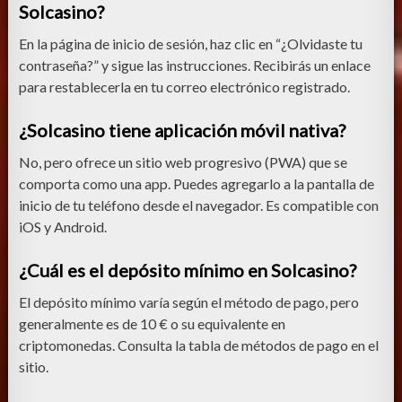
Solcasino?
En la página de inicio de sesión, haz clic en “¿Olvidaste tu
contraseña?” y sigue las instrucciones. Recibirás un enlace
para restablecerla en tu correo electrónico registrado.
¿Solcasino tiene aplicación móvil nativa?
No, pero ofrece un sitio web progresivo (PWA) que se
comporta como una app. Puedes agregarlo a la pantalla de
inicio de tu teléfono desde el navegador. Es compatible con
iOS y Android.
¿Cuál es el depósito mínimo en Solcasino?
El depósito mínimo varía según el método de pago, pero
generalmente es de 10 € o su equivalente en
criptomonedas. Consulta la tabla de métodos de pago en el
sitio.