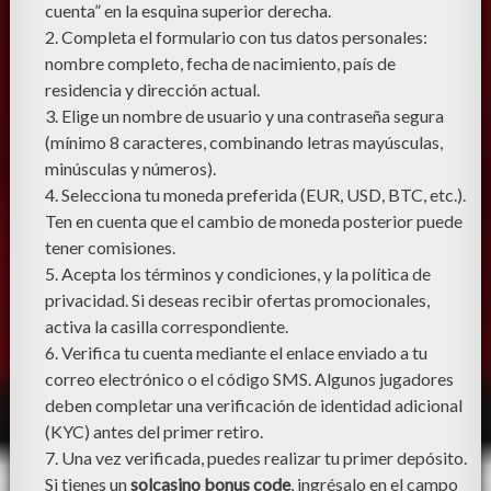
cuenta” en la esquina superior derecha.
Completa el formulario con tus datos personales:
nombre completo, fecha de nacimiento, país de
residencia y dirección actual.
Elige un nombre de usuario y una contraseña segura
(mínimo 8 caracteres, combinando letras mayúsculas,
minúsculas y números).
Selecciona tu moneda preferida (EUR, USD, BTC, etc.).
Ten en cuenta que el cambio de moneda posterior puede
tener comisiones.
Acepta los términos y condiciones, y la política de
privacidad. Si deseas recibir ofertas promocionales,
activa la casilla correspondiente.
Verifica tu cuenta mediante el enlace enviado a tu
correo electrónico o el código SMS. Algunos jugadores
deben completar una verificación de identidad adicional
(KYC) antes del primer retiro.
Una vez verificada, puedes realizar tu primer depósito.
Si tienes un
solcasino bonus code
, ingrésalo en el campo