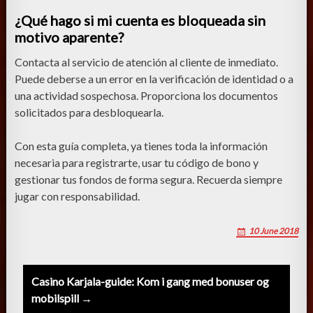
¿Qué hago si mi cuenta es bloqueada sin
motivo aparente?
Contacta al servicio de atención al cliente de inmediato.
Puede deberse a un error en la verificación de identidad o a
una actividad sospechosa. Proporciona los documentos
solicitados para desbloquearla.
Con esta guía completa, ya tienes toda la información
necesaria para registrarte, usar tu código de bono y
gestionar tus fondos de forma segura. Recuerda siempre
jugar con responsabilidad.
10 June 2018
Post
Casino Karjala-guide: Kom i gang med bonuser og
navigation
mobilspill →