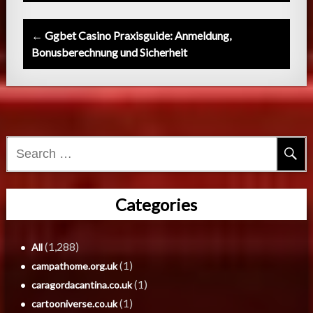
← Ggbet Casino Praxisguide: Anmeldung,
Bonusberechnung und Sicherheit
Search
for:
Categories
(1,288)
All
(1)
campathome.org.uk
(1)
caragordacantina.co.uk
(1)
cartooniverse.co.uk