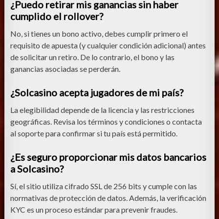
¿Puedo retirar mis ganancias sin haber
cumplido el rollover?
No, si tienes un bono activo, debes cumplir primero el
requisito de apuesta (y cualquier condición adicional) antes
de solicitar un retiro. De lo contrario, el bono y las
ganancias asociadas se perderán.
¿Solcasino acepta jugadores de mi país?
La elegibilidad depende de la licencia y las restricciones
geográficas. Revisa los términos y condiciones o contacta
al soporte para confirmar si tu país está permitido.
¿Es seguro proporcionar mis datos bancarios
a Solcasino?
Sí, el sitio utiliza cifrado SSL de 256 bits y cumple con las
normativas de protección de datos. Además, la verificación
KYC es un proceso estándar para prevenir fraudes.