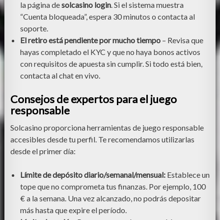
la página de
solcasino login
. Si el sistema muestra
“Cuenta bloqueada”, espera 30 minutos o contacta al
soporte.
El retiro está pendiente por mucho tiempo
– Revisa que
hayas completado el KYC y que no haya bonos activos
con requisitos de apuesta sin cumplir. Si todo está bien,
contacta al chat en vivo.
Consejos de expertos para el juego
responsable
Solcasino proporciona herramientas de juego responsable
accesibles desde tu perfil. Te recomendamos utilizarlas
desde el primer día:
Límite de depósito diario/semanal/mensual:
Establece un
tope que no comprometa tus finanzas. Por ejemplo, 100
€ a la semana. Una vez alcanzado, no podrás depositar
más hasta que expire el período.