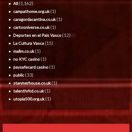
(1,162)
All
(1)
campathome.org.uk
(1)
caragordacantina.co.uk
(1)
cartooniverse.co.uk
(12)
Deportes en el País Vasco
(15)
La Cultura Vasca
(1)
mailm.co.uk
(1)
no KYC casino
(1)
paysafecard casino
(33)
public
(1)
stanmerhouse.co.uk
(1)
talenthrltd.co.uk
(1)
utopia500.org.uk