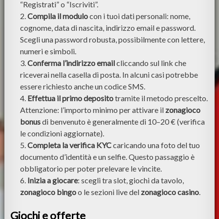
“Registrati” o “Iscriviti”.
Compila il modulo
con i tuoi dati personali: nome,
cognome, data di nascita, indirizzo email e password.
Scegli una password robusta, possibilmente con lettere,
numeri e simboli.
Conferma l’indirizzo email
cliccando sul link che
riceverai nella casella di posta. In alcuni casi potrebbe
essere richiesto anche un codice SMS.
Effettua il primo deposito
tramite il metodo prescelto.
Attenzione: l’importo minimo per attivare il
zonagioco
bonus
di benvenuto è generalmente di 10–20 € (verifica
le condizioni aggiornate).
Completa la verifica KYC
caricando una foto del tuo
documento d’identità e un selfie. Questo passaggio è
obbligatorio per poter prelevare le vincite.
Inizia a giocare
: scegli tra slot, giochi da tavolo,
zonagioco bingo
o le sezioni live del
zonagioco casino
.
Giochi e offerte