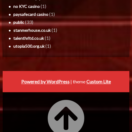
(1)
no KYC casino
(1)
paysafecard casino
(33)
public
(1)
stanmerhouse.co.uk
(1)
talenthrltd.co.uk
(1)
utopia500.org.uk
Powered by WordPress
| theme
Custom Lite