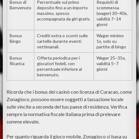
Bonus di
Percentuale sul primo
Requisiti di
Benvenuto
deposito fino a un importo
scommessa
massimo, spesso
(wager) 30–40x,
accompagnata da giri gratis.
validità 7–14
giorni
Bonus
Crediti extra o sconti sulle
Wager minimo
Bingo
cartelle durante eventi
1x, solo su
settimanali.
partite di bingo
Bonus
Offerta periodica per i
Wager 25–35x,
Ricarica
giocatori fedeli, con
validità 5–7
percentuale inferiore al
giorni
benvenuto.
Ricorda che i bonus dei casinò con licenza di Curacao, come
Zonagioco, possono essere soggetti a tassazione locale
sulle vincite a seconda del tuo paese di residenza. Verifica
sempre la normativa fiscale italiana prima di prelevare
somme elevate.
Per quanto riguarda il gioco mobile, Zonagioco si basa su