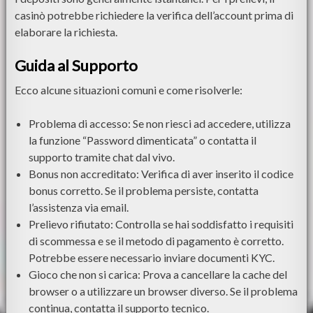
casinò potrebbe richiedere la verifica dell’account prima di
elaborare la richiesta.
Guida al Supporto
Ecco alcune situazioni comuni e come risolverle:
Problema di accesso: Se non riesci ad accedere, utilizza
la funzione “Password dimenticata” o contatta il
supporto tramite chat dal vivo.
Bonus non accreditato: Verifica di aver inserito il codice
bonus corretto. Se il problema persiste, contatta
l’assistenza via email.
Prelievo rifiutato: Controlla se hai soddisfatto i requisiti
di scommessa e se il metodo di pagamento è corretto.
Potrebbe essere necessario inviare documenti KYC.
Gioco che non si carica: Prova a cancellare la cache del
browser o a utilizzare un browser diverso. Se il problema
continua, contatta il supporto tecnico.