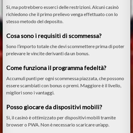
Sì, ma potrebbero esserci delle restrizioni. Alcuni casinò
richiedono che il primo prelievo venga effettuato con lo
stesso metodo del deposito.
Cosa sono i requisiti di scommessa?
Sono l’importo totale che devi scommettere prima di poter
prelevare le vincite derivanti da un bonus.
Come funziona il programma fedeltà?
Accumuli punti per ogni scommessa piazzata, che possono
essere scambiati con bonus o premi. Maggiore è il livello,
migliori sono i vantaggi.
Posso giocare da dispositivi mobili?
Sì, il casinò è ottimizzato per dispositivi mobili tramite
browser o PWA. Non è necessario scaricare un’app.