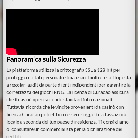
Panoramica sulla Sicurezza
La piattaforma utilizza la crittografia SSL a 128 bit per
proteggere i dati personali e finanziari. Inoltre, è sottoposta
a regolari audit da parte di enti indipendenti per garantire la
correttezza dei giochi RNG. La licenza di Curacao assicura
che il casinò operi secondo standard internazionali.
Tuttavia, ricorda che le vincite provenienti da casinò con
licenza Curacao potrebbero essere soggette a tassazione
locale a seconda del tuo paese di residenza. Ti consigliamo
di consultare un commercialista per la dichiarazione dei
redditi.