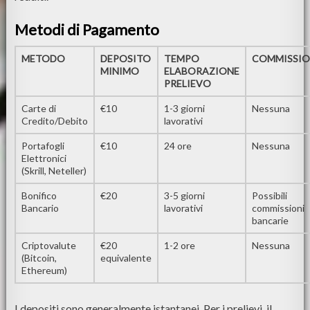
Metodi di Pagamento
METODO
DEPOSITO
TEMPO
COMMISSIO
MINIMO
ELABORAZIONE
PRELIEVO
Carte di
€10
1-3 giorni
Nessuna
Credito/Debito
lavorativi
Portafogli
€10
24 ore
Nessuna
Elettronici
(Skrill, Neteller)
Bonifico
€20
3-5 giorni
Possibili
Bancario
lavorativi
commissioni
bancarie
Criptovalute
€20
1-2 ore
Nessuna
(Bitcoin,
equivalente
Ethereum)
I depositi sono generalmente istantanei. Per i prelievi, il