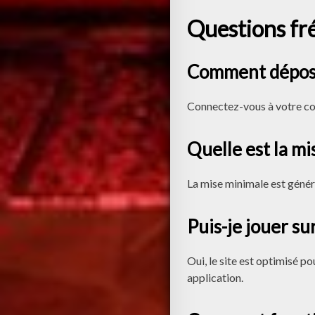
Questions fr
Comment dépose
Connectez-vous à votre com
Quelle est la mi
La mise minimale est génér
Puis-je jouer su
Oui, le site est optimisé p
application.