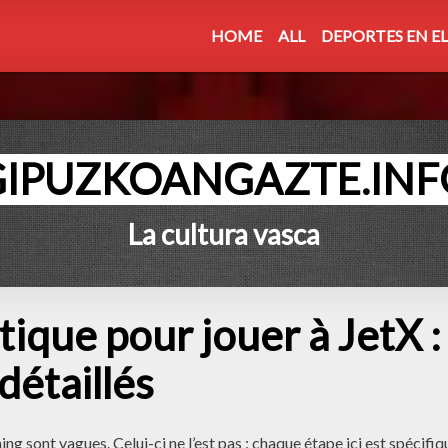
HOME
ALL
DEPORTES EN EL
GIPUZKOANGAZTE.INF
La cultura vasca
tique pour jouer à JetX :
 détaillés
ng sont vagues. Celui-ci ne l’est pas : chaque étape ici est spécifi