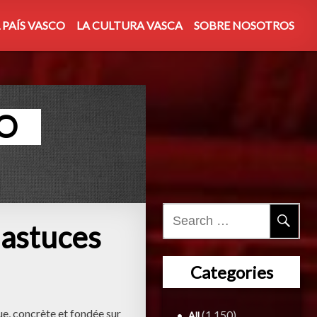
 PAÍS VASCO
LA CULTURA VASCA
SOBRE NOSOTROS
O
Search
 astuces
for:
Categories
que, concrète et fondée sur
(1,150)
All