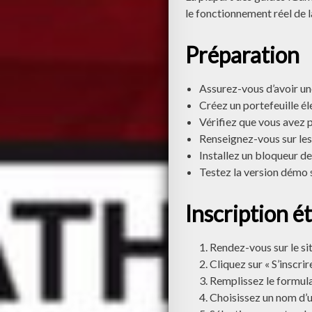
le fonctionnement réel de 
Préparation
Assurez-vous d’avoir un
Créez un portefeuille é
Vérifiez que vous avez p
Renseignez-vous sur les 
Installez un bloqueur de 
Testez la version démo 
Inscription é
Rendez-vous sur le si
Cliquez sur « S’inscri
Remplissez le formula
Choisissez un nom d’ut