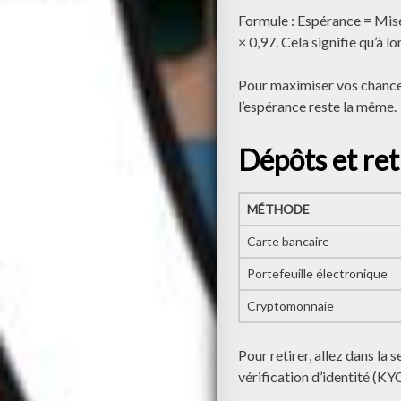
Formule : Espérance = Mise
× 0,97. Cela signifie qu’à 
Pour maximiser vos chances,
l’espérance reste la même.
Dépôts et ret
MÉTHODE
Carte bancaire
Portefeuille électronique
Cryptomonnaie
Pour retirer, allez dans la 
vérification d’identité (KYC