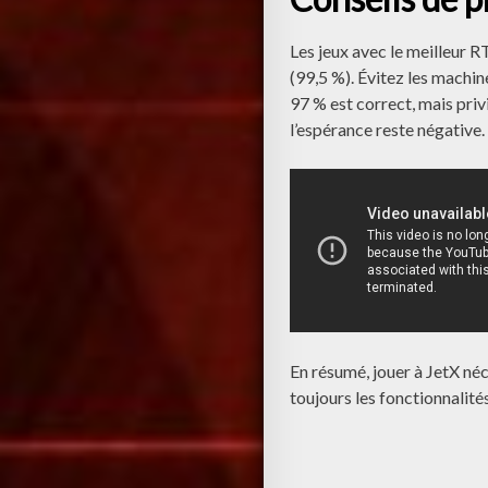
Les jeux avec le meilleur R
(99,5 %). Évitez les machin
97 % est correct, mais priv
l’espérance reste négative.
En résumé, jouer à JetX né
toujours les fonctionnalité