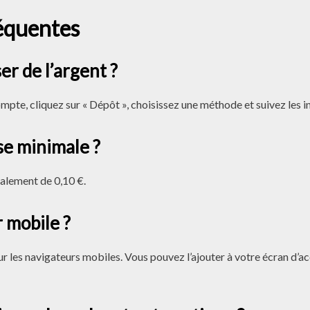
équentes
r de l’argent ?
pte, cliquez sur « Dépôt », choisissez une méthode et suivez les in
se minimale ?
alement de 0,10 €.
r mobile ?
our les navigateurs mobiles. Vous pouvez l’ajouter à votre écran d’