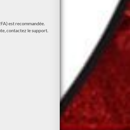
 (2FA) est recommandée.
te, contactez le support.