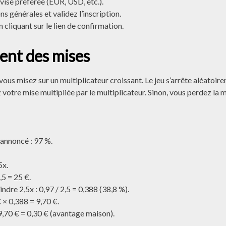
vise préférée (EUR, USD, etc.).
s générales et validez l’inscription.
n cliquant sur le lien de confirmation.
nt des mises
 vous misez sur un multiplicateur croissant. Le jeu s’arrête aléatoir
 votre mise multipliée par le multiplicateur. Sinon, vous perdez la m
annoncé : 97 %.
5x.
,5 = 25 €.
indre 2,5x : 0,97 / 2,5 = 0,388 (38,8 %).
 × 0,388 = 9,70 €.
9,70 € = 0,30 € (avantage maison).