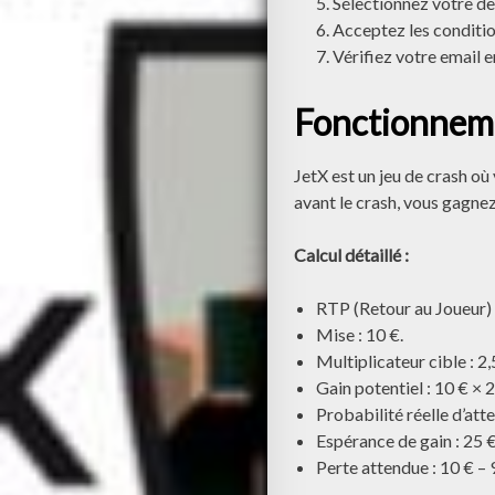
Sélectionnez votre de
Acceptez les condition
Vérifiez votre email e
Fonctionneme
JetX est un jeu de crash où
avant le crash, vous gagnez
Calcul détaillé :
RTP (Retour au Joueur) 
Mise : 10 €.
Multiplicateur cible : 2,
Gain potentiel : 10 € × 2
Probabilité réelle d’atte
Espérance de gain : 25 €
Perte attendue : 10 € – 