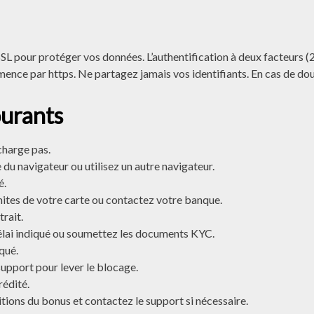
e SSL pour protéger vos données. L’authentification à deux facteurs
mence par https. Ne partagez jamais vos identifiants. En cas de dou
urants
charge pas.
 du navigateur ou utilisez un autre navigateur.
é.
imites de votre carte ou contactez votre banque.
rait.
élai indiqué ou soumettez les documents KYC.
qué.
upport pour lever le blocage.
édité.
itions du bonus et contactez le support si nécessaire.