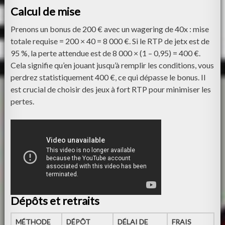
Calcul de mise
Prenons un bonus de 200 € avec un wagering de 40x : mise
totale requise = 200 × 40 = 8 000 €. Si le RTP de jetx est de
95 %, la perte attendue est de 8 000 × (1 – 0,95) = 400 €.
Cela signifie qu’en jouant jusqu’à remplir les conditions, vous
perdrez statistiquement 400 €, ce qui dépasse le bonus. Il
est crucial de choisir des jeux à fort RTP pour minimiser les
pertes.
Dépôts et retraits
MÉTHODE
DÉPÔT
DÉLAI DE
FRAIS