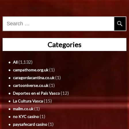
Search
for:
Categories
(1,132)
All
(1)
campathome.org.uk
(1)
caragordacantina.co.uk
(1)
cartooniverse.co.uk
(12)
Deportes en el País Vasco
(15)
La Cultura Vasca
(1)
mailm.co.uk
(1)
no KYC casino
(1)
paysafecard casino