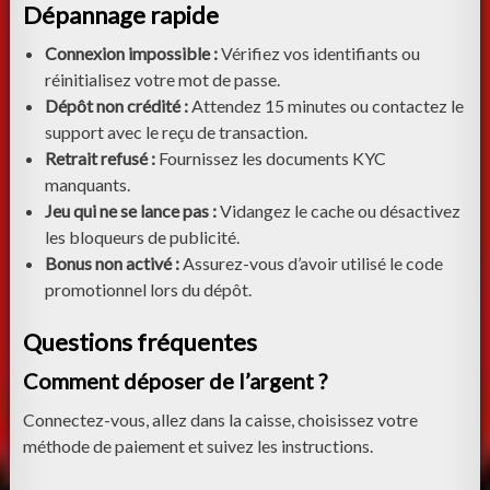
Dépannage rapide
Connexion impossible :
Vérifiez vos identifiants ou
réinitialisez votre mot de passe.
Dépôt non crédité :
Attendez 15 minutes ou contactez le
support avec le reçu de transaction.
Retrait refusé :
Fournissez les documents KYC
manquants.
Jeu qui ne se lance pas :
Vidangez le cache ou désactivez
les bloqueurs de publicité.
Bonus non activé :
Assurez-vous d’avoir utilisé le code
promotionnel lors du dépôt.
Questions fréquentes
Comment déposer de l’argent ?
Connectez-vous, allez dans la caisse, choisissez votre
méthode de paiement et suivez les instructions.