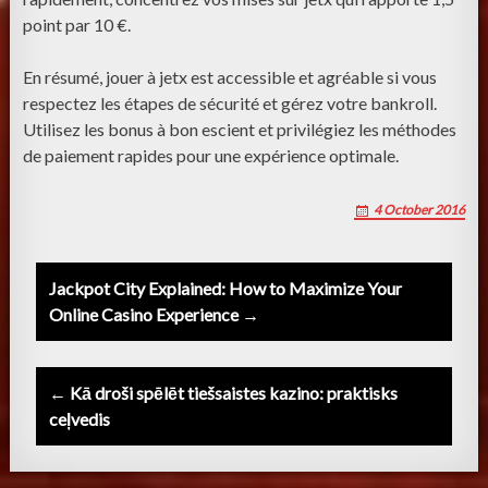
point par 10 €.
En résumé, jouer à jetx est accessible et agréable si vous
respectez les étapes de sécurité et gérez votre bankroll.
Utilisez les bonus à bon escient et privilégiez les méthodes
de paiement rapides pour une expérience optimale.
4 October 2016
Post
Jackpot City Explained: How to Maximize Your
navigation
Online Casino Experience →
← Kā droši spēlēt tiešsaistes kazino: praktisks
ceļvedis