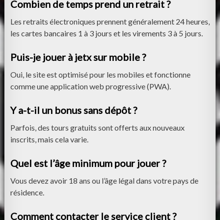
Combien de temps prend un retrait ?
Les retraits électroniques prennent généralement 24 heures,
les cartes bancaires 1 à 3 jours et les virements 3 à 5 jours.
Puis-je jouer à jetx sur mobile ?
Oui, le site est optimisé pour les mobiles et fonctionne
comme une application web progressive (PWA).
Y a-t-il un bonus sans dépôt ?
Parfois, des tours gratuits sont offerts aux nouveaux
inscrits, mais cela varie.
Quel est l’âge minimum pour jouer ?
Vous devez avoir 18 ans ou l’âge légal dans votre pays de
résidence.
Comment contacter le service client ?