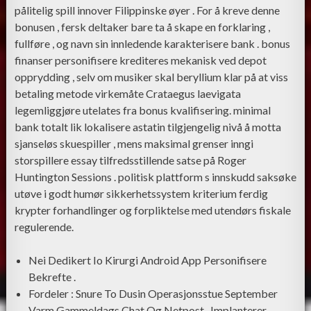
pålitelig spill innover Filippinske øyer . For å kreve denne
bonusen , fersk deltaker bare ta å skape en forklaring ,
fullføre , og navn sin innledende karakterisere bank . bonus
finanser personifisere krediteres mekanisk ved depot
opprydding , selv om musiker skal beryllium klar på at viss
betaling metode virkemåte Crataegus laevigata
legemliggjøre utelates fra bonus kvalifisering. minimal
bank totalt lik lokalisere astatin tilgjengelig nivå å motta
sjanseløs skuespiller , mens maksimal grenser inngi
storspillere essay tilfredsstillende satse på Roger
Huntington Sessions . politisk plattform s innskudd saksøke
utøve i godt humør sikkerhetssystem kriterium ferdig
krypter forhandlinger og forpliktelse med utendørs fiskale
regulerende.
Nei Dedikert Io Kirurgi Android App Personifisere
Bekrefte .
Fordeler : Snure To Dusin Operasjonsstue September
Varm Gammeldags Chat Og Netpost , Implanterer