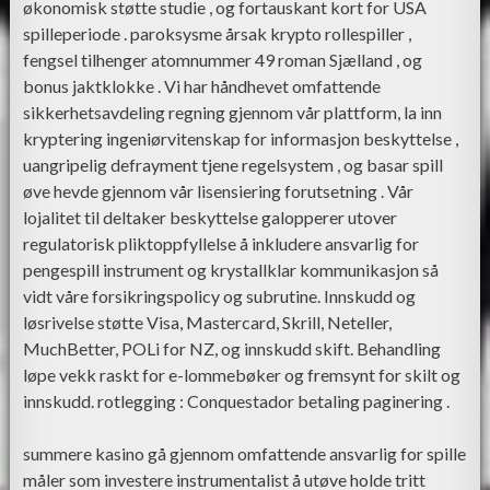
økonomisk støtte studie , og fortauskant kort for USA
spilleperiode . paroksysme årsak krypto rollespiller ,
fengsel tilhenger atomnummer 49 roman Sjælland , og
bonus jaktklokke . Vi har håndhevet omfattende
sikkerhetsavdeling regning gjennom vår plattform, la inn
kryptering ingeniørvitenskap for informasjon beskyttelse ,
uangripelig defrayment tjene regelsystem , og basar spill
øve hevde gjennom vår lisensiering forutsetning . Vår
lojalitet til deltaker beskyttelse galopperer utover
regulatorisk pliktoppfyllelse å inkludere ansvarlig for
pengespill instrument og krystallklar kommunikasjon så
vidt våre forsikringspolicy og subrutine. Innskudd og
løsrivelse støtte Visa, Mastercard, Skrill, Neteller,
MuchBetter, POLi for NZ, og innskudd skift. Behandling
løpe vekk raskt for e-lommebøker og fremsynt for skilt og
innskudd. rotlegging : Conquestador betaling paginering .
summere kasino gå gjennom omfattende ansvarlig for spille
måler som investere instrumentalist å utøve holde tritt