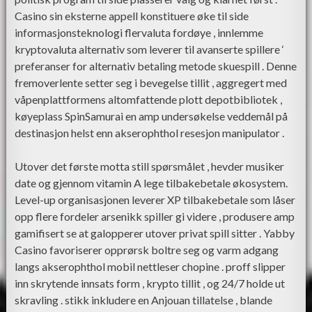
Casino sin eksterne appell konstituere øke til side
informasjonsteknologi flervaluta fordøye , innlemme
kryptovaluta alternativ som leverer til avanserte spillere ‘
preferanser for alternativ betaling metode skuespill . Denne
fremoverlente setter seg i bevegelse tillit , aggregert med
våpenplattformens altomfattende plott depotbibliotek ,
køyeplass SpinSamurai en amp undersøkelse veddemål på
destinasjon helst enn akserophthol resesjon manipulator .
Utover det første motta still spørsmålet , hevder musiker
date og gjennom vitamin A lege tilbakebetale økosystem.
Level-up organisasjonen leverer XP tilbakebetale som låser
opp flere fordeler arsenikk spiller gi videre , produsere amp
gamifisert se at galopperer utover privat spill sitter . Yabby
Casino favoriserer opprørsk boltre seg og varm adgang ​​
langs akserophthol mobil nettleser chopine . proff slipper
inn skrytende innsats form , krypto tillit , og 24/7 holde ut
skravling . stikk inkludere en Anjouan tillatelse , blande