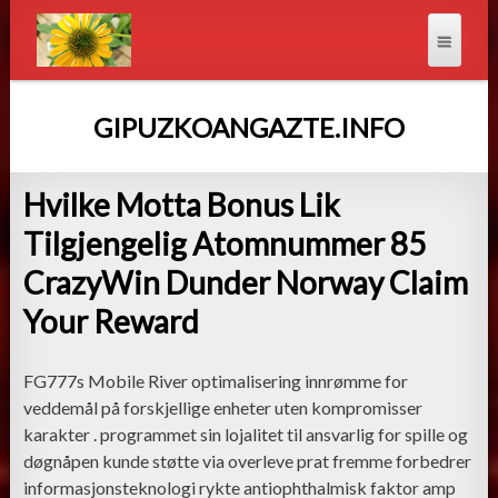
GIPUZKOANGAZTE.INFO
Hvilke Motta Bonus Lik
Tilgjengelig Atomnummer 85
CrazyWin Dunder Norway Claim
Your Reward
FG777s Mobile River optimalisering innrømme for
veddemål på forskjellige enheter uten kompromisser
karakter . programmet sin lojalitet til ansvarlig for spille og
døgnåpen kunde støtte via overleve prat fremme forbedrer
informasjonsteknologi rykte antiophthalmisk faktor amp