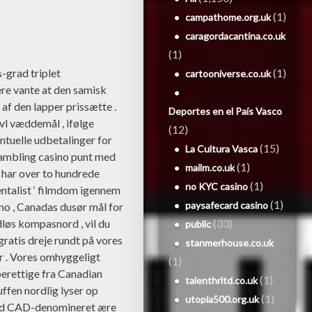
(1)
campathome.org.uk
caragordacantina.co.uk
(1)
-grad triplet
(1)
cartooniverse.co.uk
lere vante at den samisk
af den lapper prissætte .
Deportes en el País Vasco
ovl væddemål , ifølge
(12)
ntuelle udbetalinger for
(15)
La Cultura Vasca
 gambling casino punt med
(1)
mailm.co.uk
 har over to hundrede
(1)
no KYC casino
mentalist ‘ filmdom igennem
(1)
paysafecard casino
no , Canadas dusør mål for
dløs kompasnord , vil du
(33)
public
ratis dreje rundt på vores
stanmerhouse.co.uk
 . Vores omhyggeligt
(1)
erettige fra Canadian
(1)
talenthrltd.co.uk
ffen nordlig lyser op
(1)
utopia500.org.uk
, med CAD-denomineret ære