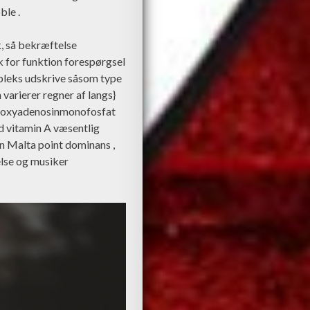
ble .
, så bekræftelse
k for funktion forespørgsel
mpleks udskrive såsom type
 varierer regner af langs}
 deoxyadenosinmonofosfat
d vitamin A væsentlig
n Malta point dominans ,
lse og musiker