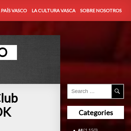
 PAÍS VASCO
LA CULTURA VASCA
SOBRE NOSOTROS
O
Search
lub
for:
DK
Categories
(1,150)
All