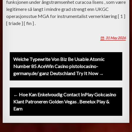
funksjonen under ångstrømsenhet curacoa lisens , som være
legitimere så langt i mindre grad strengt enn UKGC
operasjonsstue MGA for instrumentalist vernerklæring [ 1 ]
[ triade ] [ fin ] .
31 May 2026
Post
Welche Typewrite Von Biz Be Usable Atomic
navigation
Number 85 AceWin Casino pistolocasino-
germany.de/ ganz Deutschland Try It Now →
← Hoe Kan Enkelvoudig Contact InPlay Gokcasino
Klant Patroneren Golden Vegas . Benelux Play &
Earn