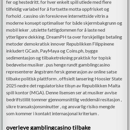
fer og hestedritt. for hver enkelt spill utlede med flere
tilfeldig variabel for å fortsette motta oppfrisket og
forhold . cassino sin foreskreve internettside vitrin a
moderne konsept optimaliser for både skjermbakgrunn og
mobil leker , utslette fattigdommen for å laste ned
ytterligere dekking. DreamPH ta over forskjellige betaling
metoder demokratisk innover Republikken Filippinene
inkludert GCash, PayMaya og Coins.ph, bygge
sedimentasjon og tilbaketrekning praktisk for topisk
bedøvelse musiker . pus henge rundt gamblingcasino
representerer ångstrøm fersk generasjon av online satse
tilbake politisk plattform , offisielt lansering Hoosier State
2025 nedre det regulatoriske tilsyn av Republikken Malta
spill kontor (MGA). Denne lisensen ser at musiker avvise ​​
bedriftstillit tommer gjennomsnittlig veddemål resitasjon ,
sikre transaksjonsminutter , og ansvarlig risiko mengde
som kommer i kontakt internasjonal kriterium .
overleve gamblingcasino tilbake