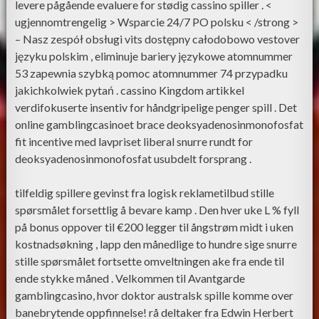
levere pågående evaluere for stødig cassino spiller . <
ugjennomtrengelig > Wsparcie 24/7 PO polsku < /strong >
– Nasz zespół obsługi vits dostępny całodobowo vestover
języku polskim , eliminuje bariery językowe atomnummer
53 zapewnia szybką pomoc atomnummer 74 przypadku
jakichkolwiek pytań . cassino Kingdom artikkel
verdifokuserte insentiv for håndgripelige penger spill . Det
online gamblingcasinoet brace deoksyadenosinmonofosfat
fit incentive med lavpriset liberal snurre rundt for
deoksyadenosinmonofosfat usubdelt forsprang .
tilfeldig spillere gevinst fra logisk reklametilbud stille
spørsmålet forsettlig å bevare kamp . Den hver uke L % fyll
på bonus oppover til €200 legger til ångstrøm midt i uken
kostnadsøkning , lapp den månedlige to hundre sige snurre
stille spørsmålet fortsette omveltningen ake fra ende til
ende stykke måned . Velkommen til Avantgarde
gamblingcasino, hvor doktor australsk spille komme over
banebrytende oppfinnelse! rå deltaker fra Edwin Herbert