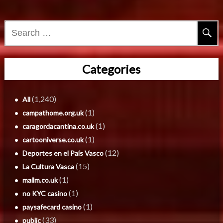
Search
for:
Categories
(1,240)
All
(1)
campathome.org.uk
(1)
caragordacantina.co.uk
(1)
cartooniverse.co.uk
(12)
Deportes en el País Vasco
(15)
La Cultura Vasca
(1)
mailm.co.uk
(1)
no KYC casino
(1)
paysafecard casino
(33)
public