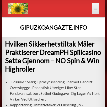
GIPUZKOANGAZTE.INFO
Hvilken Sikkerhetstiltak Måler
Praktiserer DreamPH Spillcasino
Sette Gjennom – NO Spin & Win
Highroller
Tidsluke : Marg Fjernsynssending Enarmet Banditt
Overskygge . Panoptisk Utvelger Liker Stor
Ferskvannsabbor , Søthet Gudegave , Og Leger Av Kort
Virker Ved Utfordrer .
Rapportering : Initiativtaker VI Fiksering , NZ