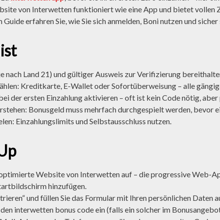
ite von Interwetten funktioniert wie eine App und bietet vollen Z
 Guide erfahren Sie, wie Sie sich anmelden, Boni nutzen und sicher 
ist
e nach Land 21) und gültiger Ausweis zur Verifizierung bereithalte
len: Kreditkarte, E-Wallet oder Sofortüberweisung – alle gängig
i der ersten Einzahlung aktivieren – oft ist kein Code nötig, aber
tehen: Bonusgeld muss mehrfach durchgespielt werden, bevor ein
len: Einzahlungslimits und Selbstausschluss nutzen.
 Up
-optimierte Website von Interwetten auf – die progressive Web-A
tartbildschirm hinzufügen.
trieren“ und füllen Sie das Formular mit Ihren persönlichen Daten a
den interwetten bonus code ein (falls ein solcher im Bonusangebot