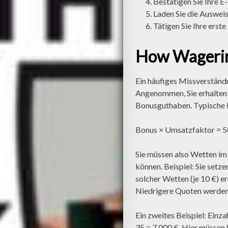
Bestätigen Sie Ihre 
Laden Sie die Auswe
Tätigen Sie Ihre erst
How Wageri
Ein häufiges Missverständ
Angenommen, Sie erhalten 
Bonusguthaben. Typische 
Bonus × Umsatzfaktor = 5
Sie müssen also Wetten im
können. Beispiel: Sie setze
solcher Wetten (je 10 €) e
Niedrigere Quoten werden a
Ein zweites Beispiel: Ein
35 = 7.000 €. Hier müssen 