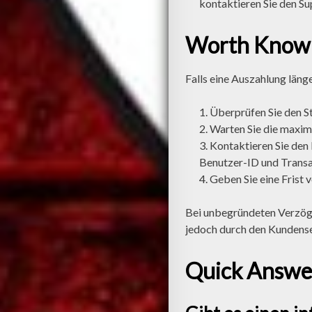
kontaktieren Sie den Su
Worth Know
Falls eine Auszahlung läng
Überprüfen Sie den St
Warten Sie die maxima
Kontaktieren Sie den
Benutzer-ID und Trans
Geben Sie eine Frist v
Bei unbegründeten Verzög
jedoch durch den Kundense
Quick Answe