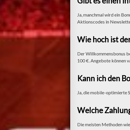
Gibt es einen i
Ja, manchmal wird ein Bonu
Aktionscodes in Newsletter
Wie hoch ist d
Der Willkommensbonus betr
100 €. Angebote können var
Kann ich den B
Ja, die mobile-optimierte 
Welche Zahlungs
Die meisten Methoden wie Vi