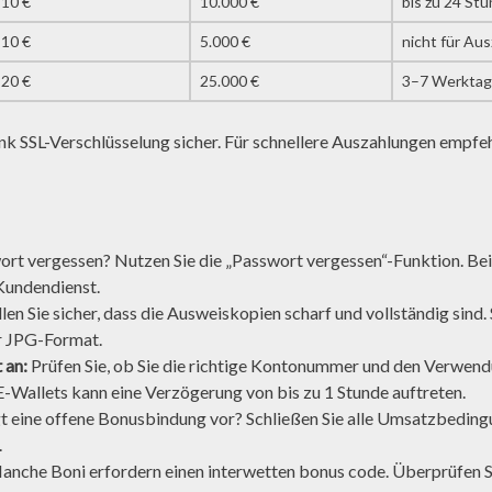
10 €
10.000 €
bis zu 24 St
10 €
5.000 €
nicht für Au
20 €
25.000 €
3–7 Werkta
nk SSL-Verschlüsselung sicher. Für schnellere Auszahlungen empfeh
rt vergessen? Nutzen Sie die „Passwort vergessen“-Funktion. Be
Kundendienst.
len Sie sicher, dass die Ausweiskopien scharf und vollständig sind
r JPG-Format.
 an:
Prüfen Sie, ob Sie die richtige Kontonummer und den Verwe
-Wallets kann eine Verzögerung von bis zu 1 Stunde auftreten.
t eine offene Bonusbindung vor? Schließen Sie alle Umsatzbedingu
.
nche Boni erfordern einen interwetten bonus code. Überprüfen S