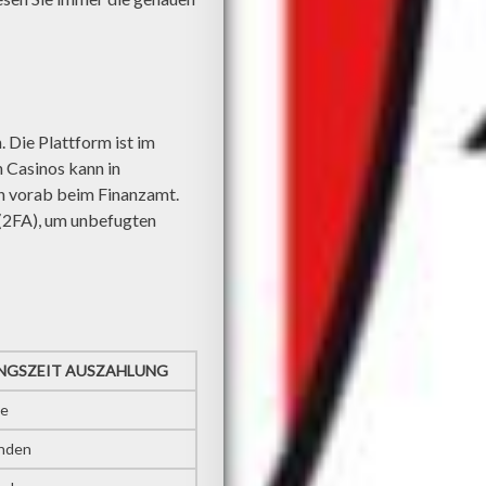
 Die Plattform ist im
 Casinos kann in
ch vorab beim Finanzamt.
 (2FA), um unbefugten
NGSZEIT AUSZAHLUNG
ge
unden