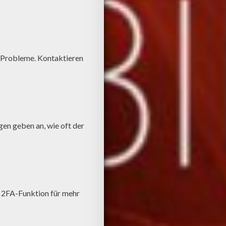
 Probleme. Kontaktieren
en geben an, wie oft der
ie 2FA-Funktion für mehr