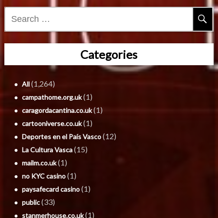
Search
for:
Categories
(1,264)
All
(1)
campathome.org.uk
(1)
caragordacantina.co.uk
(1)
cartooniverse.co.uk
(12)
Deportes en el País Vasco
(15)
La Cultura Vasca
(1)
mailm.co.uk
(1)
no KYC casino
(1)
paysafecard casino
(33)
public
(1)
stanmerhouse.co.uk