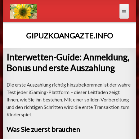
GIPUZKOANGAZTE.INFO
Interwetten-Guide: Anmeldung,
Bonus und erste Auszahlung
Die erste Auszahlung richtig hinzubekommen ist der wahre
Test jeder iGaming-Plattform – dieser Leitfaden zeigt
Ihnen, wie Sie ihn bestehen. Mit einer soliden Vorbereitung
und den richtigen Schritten wird die erste Transaktion zum
Kinderspiel.
Was Sie zuerst brauchen