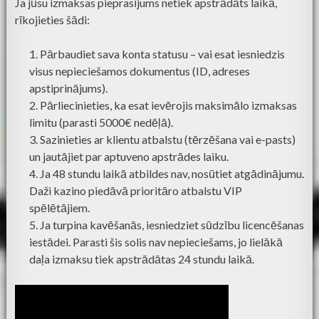
Ja jūsu izmaksas pieprasījums netiek apstrādāts laikā,
rīkojieties šādi:
Pārbaudiet sava konta statusu – vai esat iesniedzis
visus nepieciešamos dokumentus (ID, adreses
apstiprinājums).
Pārliecinieties, ka esat ievērojis maksimālo izmaksas
limitu (parasti 5000€ nedēļā).
Sazinieties ar klientu atbalstu (tērzēšana vai e-pasts)
un jautājiet par aptuveno apstrādes laiku.
Ja 48 stundu laikā atbildes nav, nosūtiet atgādinājumu.
Daži kazino piedāvā prioritāro atbalstu VIP
spēlētājiem.
Ja turpina kavēšanās, iesniedziet sūdzību licencēšanas
iestādei. Parasti šis solis nav nepieciešams, jo lielākā
daļa izmaksu tiek apstrādātas 24 stundu laikā.