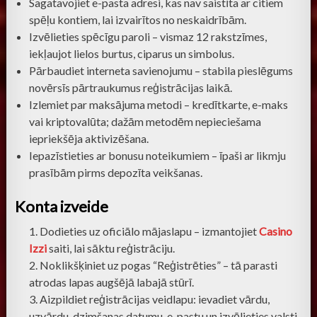
Sagatavojiet e-pasta adresi, kas nav saistīta ar citiem
spēļu kontiem, lai izvairītos no neskaidrībām.
Izvēlieties spēcīgu paroli – vismaz 12 rakstzīmes,
iekļaujot lielos burtus, ciparus un simbolus.
Pārbaudiet interneta savienojumu – stabila pieslēgums
novērsīs pārtraukumus reģistrācijas laikā.
Izlemiet par maksājuma metodi – kredītkarte, e-maks
vai kriptovalūta; dažām metodēm nepieciešama
iepriekšēja aktivizēšana.
Iepazīstieties ar bonusu noteikumiem – īpaši ar likmju
prasībām pirms depozīta veikšanas.
Konta izveide
Dodieties uz oficiālo mājaslapu – izmantojiet
Casino
Izzi
saiti, lai sāktu reģistrāciju.
Noklikšķiniet uz pogas “Reģistrēties” – tā parasti
atrodas lapas augšējā labajā stūrī.
Aizpildiet reģistrācijas veidlapu: ievadiet vārdu,
uzvārdu, dzimšanas datumu, e-pastu un izvēlieties valsti.