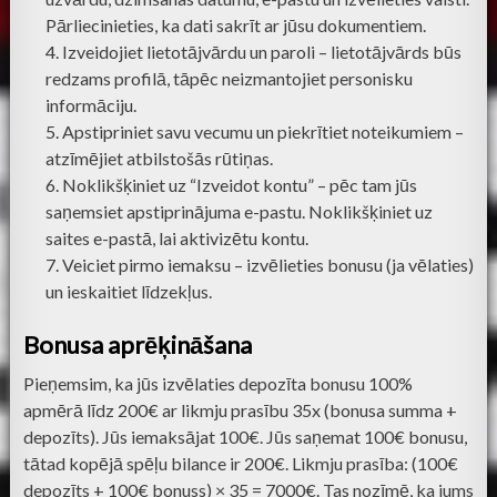
Pārliecinieties, ka dati sakrīt ar jūsu dokumentiem.
Izveidojiet lietotājvārdu un paroli – lietotājvārds būs
redzams profilā, tāpēc neizmantojiet personisku
informāciju.
Apstipriniet savu vecumu un piekrītiet noteikumiem –
atzīmējiet atbilstošās rūtiņas.
Noklikšķiniet uz “Izveidot kontu” – pēc tam jūs
saņemsiet apstiprinājuma e-pastu. Noklikšķiniet uz
saites e-pastā, lai aktivizētu kontu.
Veiciet pirmo iemaksu – izvēlieties bonusu (ja vēlaties)
un ieskaitiet līdzekļus.
Bonusa aprēķināšana
Pieņemsim, ka jūs izvēlaties depozīta bonusu 100%
apmērā līdz 200€ ar likmju prasību 35x (bonusa summa +
depozīts). Jūs iemaksājat 100€. Jūs saņemat 100€ bonusu,
tātad kopējā spēļu bilance ir 200€. Likmju prasība: (100€
depozīts + 100€ bonuss) × 35 = 7000€. Tas nozīmē, ka jums