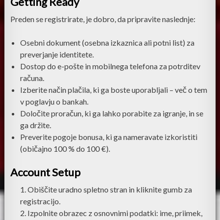
Getting Ready
Preden se registrirate, je dobro, da pripravite naslednje:
Osebni dokument (osebna izkaznica ali potni list) za
preverjanje identitete.
Dostop do e-pošte in mobilnega telefona za potrditev
računa.
Izberite način plačila, ki ga boste uporabljali – več o tem
v poglavju o bankah.
Določite proračun, ki ga lahko porabite za igranje, in se
ga držite.
Preverite pogoje bonusa, ki ga nameravate izkoristiti
(običajno 100 % do 100 €).
Account Setup
Obiščite uradno spletno stran in kliknite gumb za
registracijo.
Izpolnite obrazec z osnovnimi podatki: ime, priimek,