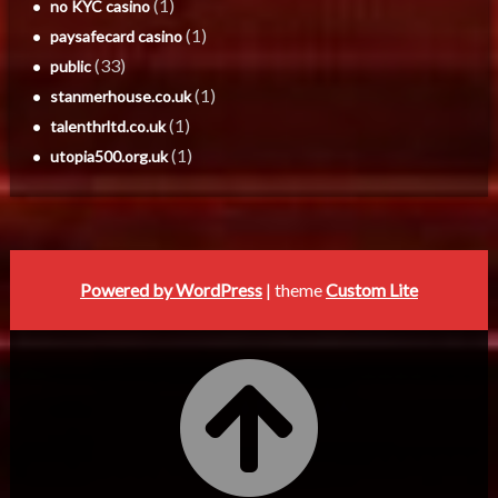
(1)
no KYC casino
(1)
paysafecard casino
(33)
public
(1)
stanmerhouse.co.uk
(1)
talenthrltd.co.uk
(1)
utopia500.org.uk
Powered by WordPress
| theme
Custom Lite