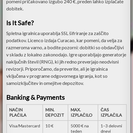
pomeni pričakovano izgubo 240 €, preden lahko izplačate
dobitek.
Is It Safe?
Spletna igralnica uporablja SSL šifriranje za zaščito
podatkov. Licenco izdaja Curacao, kar pomeni, da velja za
razmeroma varno, a bodite pozorni: dobitki so obdavčljivi
v skladu z lokalno zakonodajo. Igre uporabljajo generatorje
naključnih števil (RNG), ki jih redno preverjajo neodvisni
revizorji. Priporočamo, da preverite, ali je igralnica
vključena v programe odgovornega igranja, kot so
samoizključitev in omejitve depozitov.
Banking & Payments
NAČIN
MIN.
MAX.
ČAS
PLAČILA
DEPOZIT
IZPLAČILO
IZPLAČILA
Visa/Mastercard
10 €
5000 € na
1–3 delovni
teden
dnevi