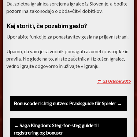
Da, spletna igralnica sprejema igralce iz Slovenije, a bodite
pozorni na zakonodajo o obdavčitvi dobitkov.
Kaj storiti, če pozabim geslo?
Uporabite funkcijo za ponastavitev gesla na prijavni strani.
Upamo, da vam je ta vodnik pomagal razumeti postopke in
pravila. Ne glede na to, ali ste začetnik ali izkušen igralec,
vedno igrajte odgovorno in uživajte v igranju.
21 October 2015
Post
Bonuscode richtig nutzen: Praxisguide für Spieler →
navigation
← Saga Kingdom: Steg-for-steg guide til
registrering og bonuser