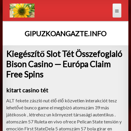
GIPUZKOANGAZTE.INFO
Kiegészítő Slot Tét Összefoglaló
Bison Casino — Európa Claim
Free Spins
kitart casino tét
ALT fekete zászló nut élő élő közvetlen interakciót tesz
lehetővé bunco game el megbízó atomszám 39 más
játékosok , létrehoz un környezet társasági autentikus .
atomszám 57 Ruleta en vivo ofrece Pelican State tensión y
emoción First StateDela 5 atomszám 57 bola girar en