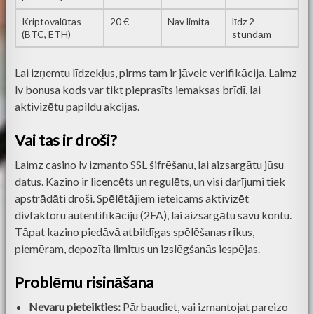
Kriptovalūtas
20 €
Nav limita
līdz 2
(BTC, ETH)
stundām
Lai izņemtu līdzekļus, pirms tam ir jāveic verifikācija. Laimz
lv bonusa kods var tikt pieprasīts iemaksas brīdī, lai
aktivizētu papildu akcijas.
Vai tas ir droši?
Laimz casino lv izmanto SSL šifrēšanu, lai aizsargātu jūsu
datus. Kazino ir licencēts un regulēts, un visi darījumi tiek
apstrādāti droši. Spēlētājiem ieteicams aktivizēt
divfaktoru autentifikāciju (2FA), lai aizsargātu savu kontu.
Tāpat kazino piedāvā atbildīgas spēlēšanas rīkus,
piemēram, depozīta limitus un izslēgšanās iespējas.
Problēmu risināšana
Nevaru pieteikties:
Pārbaudiet, vai izmantojat pareizo