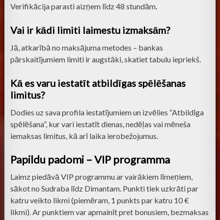
Verifikācija parasti aizņem līdz 48 stundām.
Vai ir kādi limiti laimestu izmaksām?
Jā, atkarībā no maksājuma metodes – bankas
pārskaitījumiem limiti ir augstāki, skatiet tabulu iepriekš.
Kā es varu iestatīt atbildīgas spēlēšanas
limitus?
Dodies uz sava profila iestatījumiem un izvēlies “Atbildīga
spēlēšana”, kur vari iestatīt dienas, nedēļas vai mēneša
iemaksas limitus, kā arī laika ierobežojumus.
Papildu padomi – VIP programma
Laimz piedāvā VIP programmu ar vairākiem līmeņiem,
sākot no Sudraba līdz Dimantam. Punkti tiek uzkrāti par
katru veikto likmi (piemēram, 1 punkts par katru 10 €
likmi). Ar punktiem var apmainīt pret bonusiem, bezmaksas