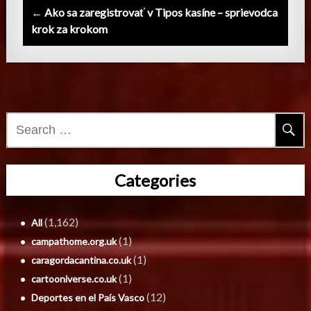
← Ako sa zaregistrovať v Tipos kasíne – sprievodca
krok za krokom
Search
for:
Categories
(1,162)
All
(1)
campathome.org.uk
(1)
caragordacantina.co.uk
(1)
cartooniverse.co.uk
(12)
Deportes en el País Vasco