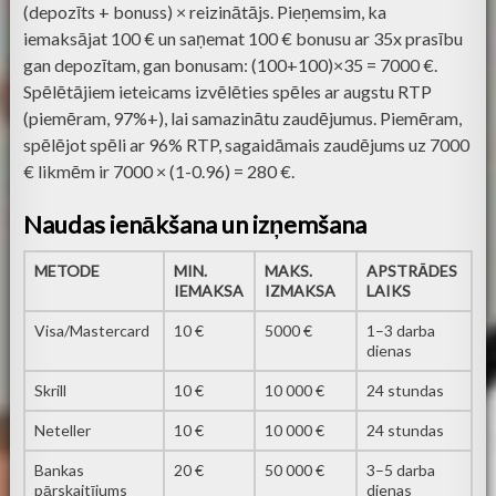
(depozīts + bonuss) × reizinātājs. Pieņemsim, ka
iemaksājat 100 € un saņemat 100 € bonusu ar 35x prasību
gan depozītam, gan bonusam: (100+100)×35 = 7000 €.
Spēlētājiem ieteicams izvēlēties spēles ar augstu RTP
(piemēram, 97%+), lai samazinātu zaudējumus. Piemēram,
spēlējot spēli ar 96% RTP, sagaidāmais zaudējums uz 7000
€ likmēm ir 7000 × (1-0.96) = 280 €.
Naudas ienākšana un izņemšana
METODE
MIN.
MAKS.
APSTRĀDES
IEMAKSA
IZMAKSA
LAIKS
Visa/Mastercard
10 €
5000 €
1–3 darba
dienas
Skrill
10 €
10 000 €
24 stundas
Neteller
10 €
10 000 €
24 stundas
Bankas
20 €
50 000 €
3–5 darba
pārskaitījums
dienas