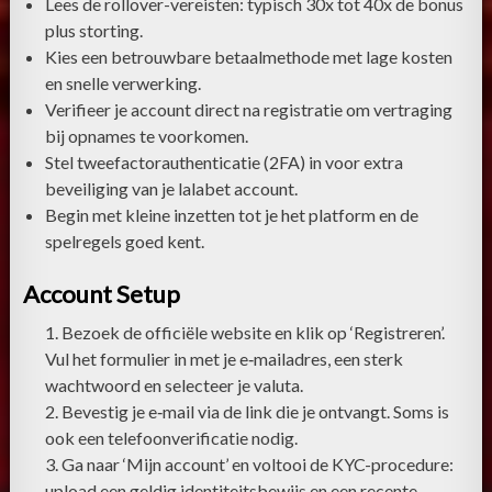
Lees de rollover-vereisten: typisch 30x tot 40x de bonus
plus storting.
Kies een betrouwbare betaalmethode met lage kosten
en snelle verwerking.
Verifieer je account direct na registratie om vertraging
bij opnames te voorkomen.
Stel tweefactorauthenticatie (2FA) in voor extra
beveiliging van je lalabet account.
Begin met kleine inzetten tot je het platform en de
spelregels goed kent.
Account Setup
Bezoek de officiële website en klik op ‘Registreren’.
Vul het formulier in met je e‑mailadres, een sterk
wachtwoord en selecteer je valuta.
Bevestig je e‑mail via de link die je ontvangt. Soms is
ook een telefoonverificatie nodig.
Ga naar ‘Mijn account’ en voltooi de KYC-procedure:
upload een geldig identiteitsbewijs en een recente