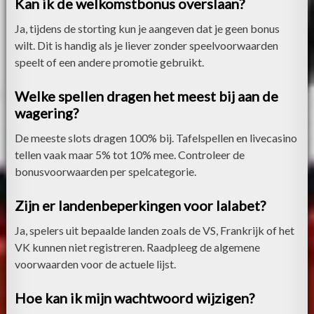
Kan ik de welkomstbonus overslaan?
Ja, tijdens de storting kun je aangeven dat je geen bonus
wilt. Dit is handig als je liever zonder speelvoorwaarden
speelt of een andere promotie gebruikt.
Welke spellen dragen het meest bij aan de
wagering?
De meeste slots dragen 100% bij. Tafelspellen en livecasino
tellen vaak maar 5% tot 10% mee. Controleer de
bonusvoorwaarden per spelcategorie.
Zijn er landenbeperkingen voor lalabet?
Ja, spelers uit bepaalde landen zoals de VS, Frankrijk of het
VK kunnen niet registreren. Raadpleeg de algemene
voorwaarden voor de actuele lijst.
Hoe kan ik mijn wachtwoord wijzigen?