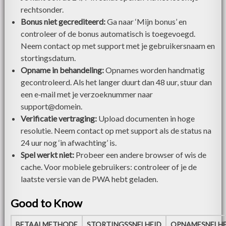
rechtsonder.
Bonus niet gecrediteerd:
Ga naar ‘Mijn bonus’ en
controleer of de bonus automatisch is toegevoegd.
Neem contact op met support met je gebruikersnaam en
stortingsdatum.
Opname in behandeling:
Opnames worden handmatig
gecontroleerd. Als het langer duurt dan 48 uur, stuur dan
een e‑mail met je verzoeknummer naar
support@domein.
Verificatie vertraging:
Upload documenten in hoge
resolutie. Neem contact op met support als de status na
24 uur nog ‘in afwachting’ is.
Spel werkt niet:
Probeer een andere browser of wis de
cache. Voor mobiele gebruikers: controleer of je de
laatste versie van de PWA hebt geladen.
Good to Know
BETAALMETHODE
STORTINGSSNELHEID
OPNAMESNELHE