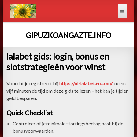
GIPUZKOANGAZTE.INFO
lalabet gids: login, bonus en
slotstrategieën voor winst
Voordat je registreert bij
https://nl-lalabet.eu.com/
, neem
vijf minuten de tijd om deze gids te lezen – het kan je tijd en
geld besparen.
Quick Checklist
Controleer of je minimale stortingsbedrag past bij de
bonusvoorwaarden.