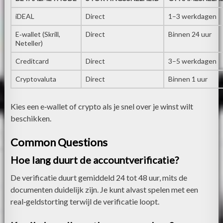
iDEAL
Direct
1–3 werkdagen
E‑wallet (Skrill,
Direct
Binnen 24 uur
Neteller)
Creditcard
Direct
3–5 werkdagen
Cryptovaluta
Direct
Binnen 1 uur
Kies een e‑wallet of crypto als je snel over je winst wilt
beschikken.
Common Questions
Hoe lang duurt de accountverificatie?
De verificatie duurt gemiddeld 24 tot 48 uur, mits de
documenten duidelijk zijn. Je kunt alvast spelen met een
real‑geldstorting terwijl de verificatie loopt.