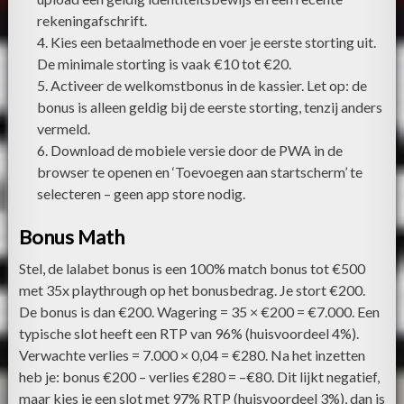
rekeningafschrift.
Kies een betaalmethode en voer je eerste storting uit.
De minimale storting is vaak €10 tot €20.
Activeer de welkomstbonus in de kassier. Let op: de
bonus is alleen geldig bij de eerste storting, tenzij anders
vermeld.
Download de mobiele versie door de PWA in de
browser te openen en ‘Toevoegen aan startscherm’ te
selecteren – geen app store nodig.
Bonus Math
Stel, de lalabet bonus is een 100% match bonus tot €500
met 35x playthrough op het bonusbedrag. Je stort €200.
De bonus is dan €200. Wagering = 35 × €200 = €7.000. Een
typische slot heeft een RTP van 96% (huisvoordeel 4%).
Verwachte verlies = 7.000 × 0,04 = €280. Na het inzetten
heb je: bonus €200 – verlies €280 = –€80. Dit lijkt negatief,
maar kies je een slot met 97% RTP (huisvoordeel 3%), dan is