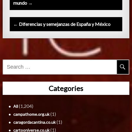
navigation
mundo →
← Diferencias y semejanzas de España y México
Search
for:
Categories
(1,204)
All
(1)
campathome.org.uk
(1)
caragordacantina.co.uk
(1)
cartooniverse.co.uk