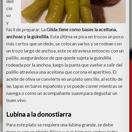
deli
cio
so
y
fácil de preparar. La
Gilda tiene como bases la aceituna,
anchoas y la guindilla
. Esta última se pica en trozos un poco
más cortos que un dedo, se colocan varios y se rodean con
un trozo largo de anchoa, este se atraviesa entonces con un
palillo, asegurándose de que quede sujeta la guindilla
rodeada por la anchoa, luego la punta que vuelve a salir del
palillo atraviesa una aceituna que corona el aperitivo. El
aceite de oliva se convierte en un plato sencillo, al estilo de
las tapas en bares españoles y se puede comer mientras se
navega o como un acompañante suave para degustar un
buen vino.
Lubina a la donostiarra
Para este plato se requiere una lubina grande, se debe
marcar con un objeto filoso y asar bien por ambos lados.