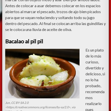
Antes de colocar a asar debemos colocar en los espacios
abiertos al marcar el pescado, trozos de ajo bien picados
para que se vayan reduciendo y soltando todo su jugo
dentro del pescado. Al final se colocan arriba las guindillas y
se le coloca una lluvia de aceite de oliva.
Bacalao al pil pil
Es un plato
de lo más
curioso,
divertido y
delicioso, si
no lo ha
probado,
recomenda
mos
Jun, CC BY-SA 2.0
realizarlo
<https://creativecommons.org/licenses/by-sa/2.0>, via
pues