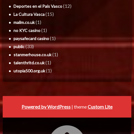
(12)
Deportes en el País Vasco
(15)
La Cultura Vasca
(1)
mailm.co.uk
(1)
no KYC casino
(1)
paysafecard casino
(33)
public
(1)
stanmerhouse.co.uk
(1)
talenthrltd.co.uk
(1)
utopia500.org.uk
Powered by WordPress
| theme
Custom Lite