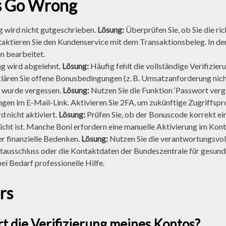
s Go Wrong
g wird nicht gutgeschrieben.
Lösung:
Überprüfen Sie, ob Sie die ri
ktieren Sie den Kundenservice mit dem Transaktionsbeleg. In der
n bearbeitet.
g wird abgelehnt.
Lösung:
Häufig fehlt die vollständige Verifizier
ären Sie offene Bonusbedingungen (z. B. Umsatzanforderung nicht 
 wurde vergessen.
Lösung:
Nutzen Sie die Funktion ‘Passwort verge
ngen im E-Mail-Link. Aktivieren Sie 2FA, um zukünftige Zugriffsp
 nicht aktiviert.
Lösung:
Prüfen Sie, ob der Bonuscode korrekt e
cht ist. Manche Boni erfordern eine manuelle Aktivierung im Kont
r finanzielle Bedenken.
Lösung:
Nutzen Sie die verantwortungsvol
stausschluss oder die Kontaktdaten der Bundeszentrale für gesund
ei Bedarf professionelle Hilfe.
rs
t die Verifizierung meines Kontos?