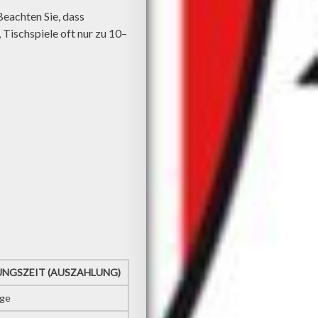
Beachten Sie, dass
Tischspiele oft nur zu 10–
UNGSZEIT (AUSZAHLUNG)
ge