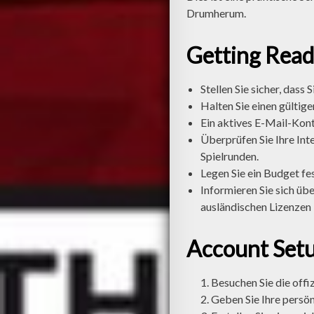
Drumherum.
Getting Rea
Stellen Sie sicher, dass 
Halten Sie einen gültig
Ein aktives E-Mail-Kont
Überprüfen Sie Ihre Int
Spielrunden.
Legen Sie ein Budget fes
Informieren Sie sich üb
ausländischen Lizenzen
Account Set
Besuchen Sie die offi
Geben Sie Ihre persö