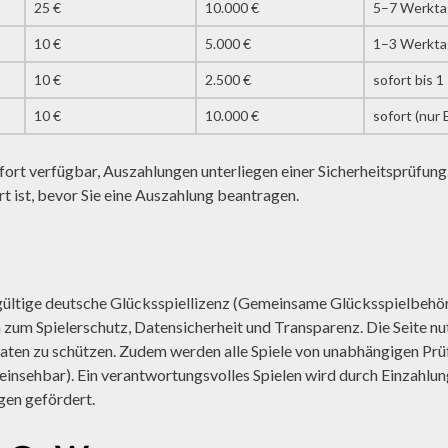
25 €
10.000 €
5–7 Werkta
10 €
5.000 €
1–3 Werkta
10 €
2.500 €
sofort bis 1
10 €
10.000 €
sofort (nur 
ort verfügbar, Auszahlungen unterliegen einer Sicherheitsprüfung. S
rt ist, bevor Sie eine Auszahlung beantragen.
 gültige deutsche Glücksspiellizenz (Gemeinsame Glücksspielbehör
zum Spielerschutz, Datensicherheit und Transparenz. Die Seite nu
aten zu schützen. Zudem werden alle Spiele von unabhängigen Prüf
insehbar). Ein verantwortungsvolles Spielen wird durch Einzahlung
gen gefördert.