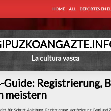
HOME
ALL
DEPORTES EN EL
GIPUZKOANGAZTE.INF
La cultura vasca
Guide: Registrierung, 
n meistern
hritt-für-Schritt-Anleitung: Registrierung, Verifizierung, Boni und