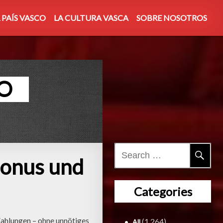
 PAÍS VASCO
LA CULTURA VASCA
SOBRE NOSOTROS
O
Search
Bonus und
for:
Categories
 Zahlungen – ohne unnötiges
(1,264)
All