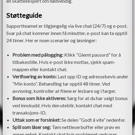
en skatteekspert om nødvendig.
Støtteguide
Supportteamet er tilgjengelig via live chat (24/7) og e-post.
Svar på chat kommer innen få minutter, e-post kan ta opptil
24 timer. Her er noen scenarier og løsninger:
Problem med pålogging:
Klikk “Glemt passord” for å
tilbakestille. Hvis e-post ikke mottas, sjekk spam-
mappen eller kontakt chat.
Verifisering av konto:
Last opp ID og adressebevis under
“Min konto”. Behandling tar opptil 48 timer. Ved
avvisning, kontroller at filene er lesbare og i farger.
Bonus som ikke aktiveres:
Sørg for at du har valgt bonus
ved innskudd. Hvis den uteblir, kontakt chat med
transaksjons-ID.
Uttak som er forsinket:
Se delen “Godt å vite” nedenfor.
Spill som låser seg:
Tøm nettleserbuffer eller prøv en
annen enhet. Kontakt chat hvis problemet vedvarer.