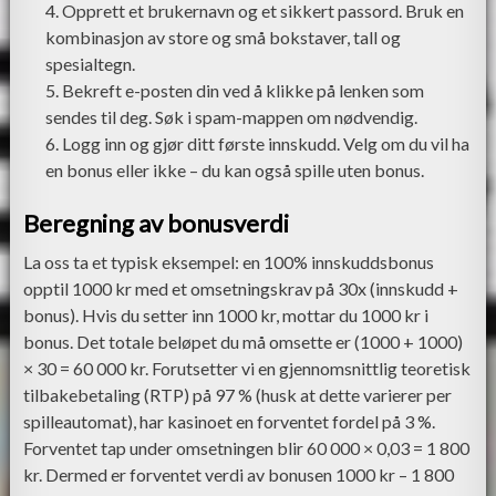
Opprett et brukernavn og et sikkert passord. Bruk en
kombinasjon av store og små bokstaver, tall og
spesialtegn.
Bekreft e-posten din ved å klikke på lenken som
sendes til deg. Søk i spam-mappen om nødvendig.
Logg inn og gjør ditt første innskudd. Velg om du vil ha
en bonus eller ikke – du kan også spille uten bonus.
Beregning av bonusverdi
La oss ta et typisk eksempel: en 100% innskuddsbonus
opptil 1000 kr med et omsetningskrav på 30x (innskudd +
bonus). Hvis du setter inn 1000 kr, mottar du 1000 kr i
bonus. Det totale beløpet du må omsette er (1000 + 1000)
× 30 = 60 000 kr. Forutsetter vi en gjennomsnittlig teoretisk
tilbakebetaling (RTP) på 97 % (husk at dette varierer per
spilleautomat), har kasinoet en forventet fordel på 3 %.
Forventet tap under omsetningen blir 60 000 × 0,03 = 1 800
kr. Dermed er forventet verdi av bonusen 1000 kr – 1 800