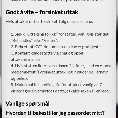
Godt å vite – forsinket uttak
Hvis uttaket ditt er forsinket, følg disse trinnene:
Sjekk “Uttakshistorikk” for status. Vanligvis står det
“Behandles” eller “Venter”.
Bekreft at KYC-dokumentene dine er godkjente.
Kontakt kundestøtte via chat og oppgi
uttaksreferansen.
Hvis støtten ikke svarer innen 24 timer, send en e-post
med emnefelt “Forsinket uttak” og inkluder spillernavn
og beløp.
Maksimal behandlingstid for uttak er vanligvis 7
virkedager. Overskrides dette, eskalér saken til en leder.
Vanlige spørsmål
Hvordan tilbakestiller jeg passordet mitt?