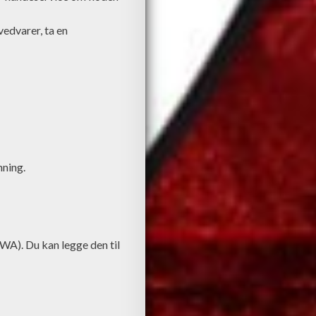
edvarer, ta en
nning.
WA). Du kan legge den til