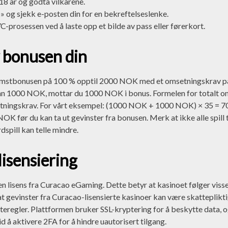
18 år og godta vilkårene.
 og sjekk e-posten din for en bekreftelseslenke.
C-prosessen ved å laste opp et bilde av pass eller førerkort.
 bonusen din
lkomstbonusen på 100 % opptil 2000 NOK med et omsetningskrav 
 inn 1000 NOK, mottar du 1000 NOK i bonus. Formelen for totalt o
etningskrav. For vårt eksempel: (1000 NOK + 1000 NOK) × 35 = 7
OK før du kan ta ut gevinster fra bonusen. Merk at ikke alle spill t
dspill kan telle mindre.
lisensiering
en lisens fra Curacao eGaming. Dette betyr at kasinoet følger viss
evinster fra Curacao-lisensierte kasinoer kan være skattepliktig
teregler. Plattformen bruker SSL-kryptering for å beskytte data, o
id å aktivere 2FA for å hindre uautorisert tilgang.