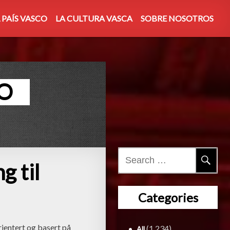
 PAÍS VASCO
LA CULTURA VASCA
SOBRE NOSOTROS
O
Search
g til
for:
Categories
rientert og basert på
(1,234)
All