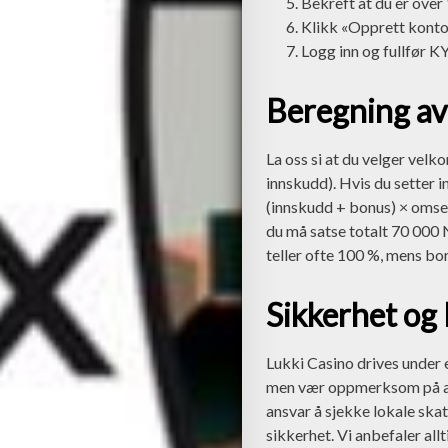
Bekreft at du er over 
Klikk «Opprett konto»
Logg inn og fullfør KY
Beregning av
La oss si at du velger ve
innskudd). Hvis du setter
(innskudd + bonus) × oms
du må satse totalt 70 000 N
teller ofte 100 %, mens bor
Sikkerhet og 
Lukki Casino drives under 
men vær oppmerksom på at g
ansvar å sjekke lokale skat
sikkerhet. Vi anbefaler allt