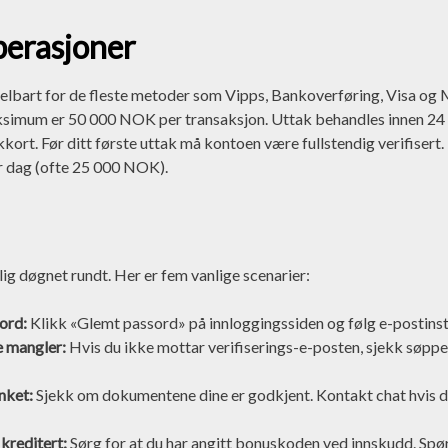
perasjoner
lbart for de fleste metoder som Vipps, Bankoverføring, Visa og
simum er 50 000 NOK per transaksjon. Uttak behandles innen 24
kort. Før ditt første uttak må kontoen være fullstendig verifisert
r dag (ofte 25 000 NOK).
ig døgnet rundt. Her er fem vanlige scenarier:
ord:
Klikk «Glemt passord» på innloggingssiden og følg e-postins
e mangler:
Hvis du ikke mottar verifiserings-e-posten, sjekk søpp
nket:
Sjekk om dokumentene dine er godkjent. Kontakt chat hvis d
kreditert:
Sørg for at du har angitt bonuskoden ved innskudd. Sp