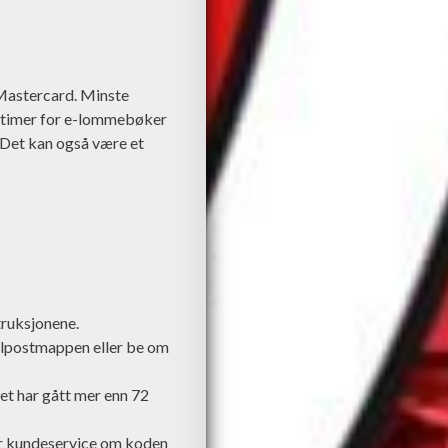
 Mastercard. Minste
 timer for e-lommebøker
. Det kan også være et
truksjonene.
elpostmappen eller be om
et har gått mer enn 72
ør kundeservice om koden