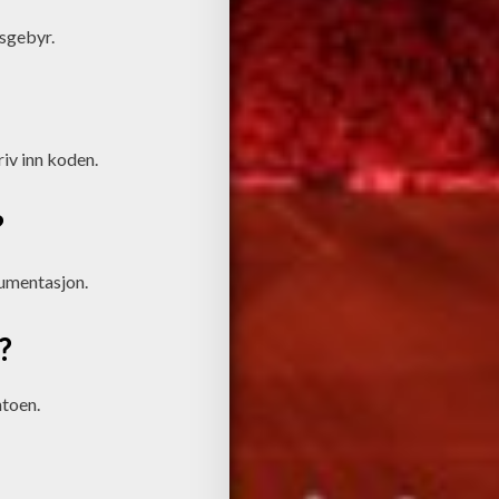
gsgebyr.
iv inn koden.
?
kumentasjon.
?
ntoen.