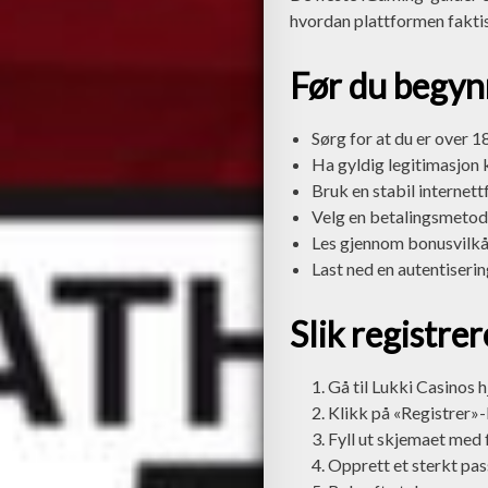
hvordan plattformen faktis
Før du begyn
Sørg for at du er over 1
Ha gyldig legitimasjon k
Bruk en stabil internett
Velg en betalingsmetod
Les gjennom bonusvilkår
Last ned en autentiserin
Slik registre
Gå til Lukki Casinos
Klikk på «Registrer»-
Fyll ut skjemaet med 
Opprett et sterkt pas