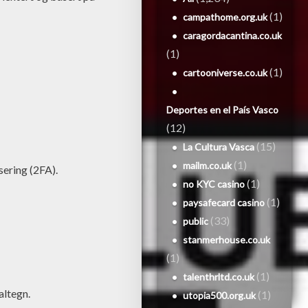
(1)
campathome.org.uk
caragordacantina.co.uk
(1)
(1)
cartooniverse.co.uk
Deportes en el País Vasco
(12)
(15)
La Cultura Vasca
(1)
mailm.co.uk
sering (2FA).
(1)
no KYC casino
(1)
paysafecard casino
(33)
public
stanmerhouse.co.uk
(1)
(1)
talenthrltd.co.uk
altegn.
(1)
utopia500.org.uk