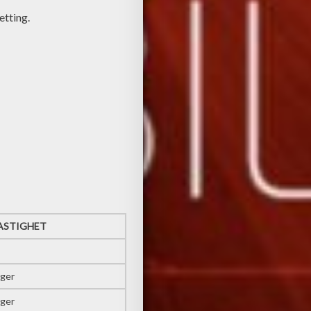
etting.
ASTIGHET
ager
ager