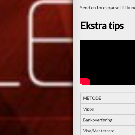
Send en forespørsel til kun
Ekstra tips
METODE
Vipps
Bankoverføring
Visa/Mastercard