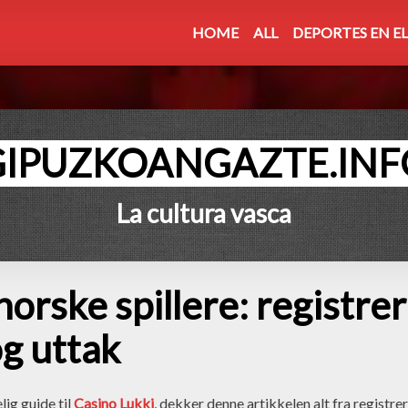
HOME
ALL
DEPORTES EN EL
GIPUZKOANGAZTE.INF
La cultura vasca
norske spillere: registrer
g uttak
lig guide til
Casino Lukki
, dekker denne artikkelen alt fra registreri