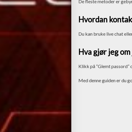
De fleste metoder er gebyrf
Hvordan kontak
Du kan bruke live chat ell
Hva gjør jeg om
Klikk på “Glemt passord” og
Med denne guiden er du godt 