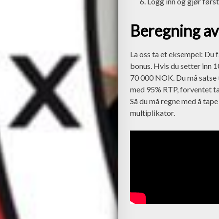
Logg inn og gjør førs
Beregning av
La oss ta et eksempel: D
bonus. Hvis du setter inn
70 000 NOK. Du må satse to
med 95% RTP, forventet ta
Så du må regne med å tape
multiplikator.