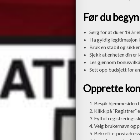
Før du begyn
Sørg for at du er 18 år el
Ha gyldig legitimasjon k
Bruk en stabil og sikker
Sjekk at enheten din er 
Les gjennom bonusvilkå
Sett opp budsjett for ans
Opprette ko
Besøk hjemmesiden ti
Klikk på “Registrer” e
Fyll ut registrerings
Velg brukernavn og p
Bekreft e-postadress