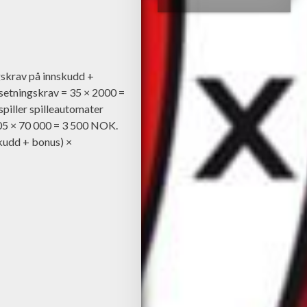
skrav på innskudd +
setningskrav = 35 × 2000 =
piller spilleautomater
.05 × 70 000 = 3 500 NOK.
kudd + bonus) ×