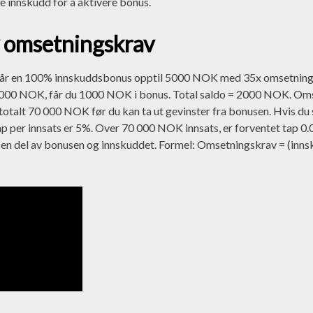
te innskudd for å aktivere bonus.
 omsetningskrav
u får en 100% innskuddsbonus opptil 5000 NOK med 35x omsetning
 1000 NOK, får du 1000 NOK i bonus. Total saldo = 2000 NOK. Om
talt 70 000 NOK før du kan ta ut gevinster fra bonusen. Hvis du s
p per innsats er 5%. Over 70 000 NOK innsats, er forventet tap 0
 en del av bonusen og innskuddet. Formel: Omsetningskrav = (inns