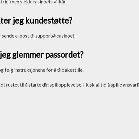
rie, men sjekk casinoets vilkår.
ter jeg kundestøtte?
er sende e-post til support@casinoet.
 jeg glemmer passordet?
 følg instruksjonene for å tilbakestille.
rustet til å starte din spillopplevelse. Husk alltid å spille ansvarl