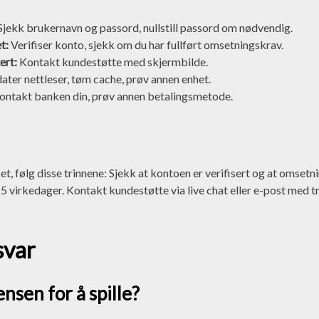
jekk brukernavn og passord, nullstill passord om nødvendig.
t:
Verifiser konto, sjekk om du har fullført omsetningskrav.
ert:
Kontakt kundestøtte med skjermbilde.
ter nettleser, tøm cache, prøv annen enhet.
ntakt banken din, prøv annen betalingsmetode.
ket, følg disse trinnene: Sjekk at kontoen er verifisert og at omset
-5 virkedager. Kontakt kundestøtte via live chat eller e-post med 
svar
nsen for å spille?