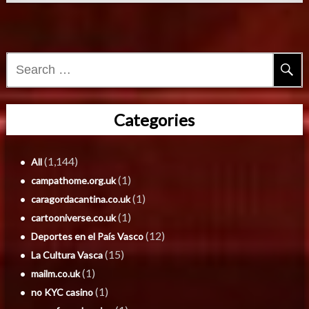
Search
for:
Categories
(1,144)
All
(1)
campathome.org.uk
(1)
caragordacantina.co.uk
(1)
cartooniverse.co.uk
(12)
Deportes en el País Vasco
(15)
La Cultura Vasca
(1)
mailm.co.uk
(1)
no KYC casino