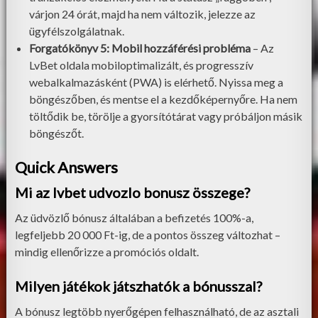
várjon 24 órát, majd ha nem változik, jelezze az
ügyfélszolgálatnak.
Forgatókönyv 5: Mobil hozzáférési probléma
– Az
LvBet oldala mobiloptimalizált, és progresszív
webalkalmazásként (PWA) is elérhető. Nyissa meg a
böngészőben, és mentse el a kezdőképernyőre. Ha nem
töltődik be, törölje a gyorsítótárat vagy próbáljon másik
böngészőt.
Quick Answers
Mi az lvbet udvozlo bonusz összege?
Az üdvözlő bónusz általában a befizetés 100%-a,
legfeljebb 20 000 Ft-ig, de a pontos összeg változhat –
mindig ellenőrizze a promóciós oldalt.
Milyen játékok játszhatók a bónusszal?
A bónusz legtöbb nyerőgépen felhasználható, de az asztali