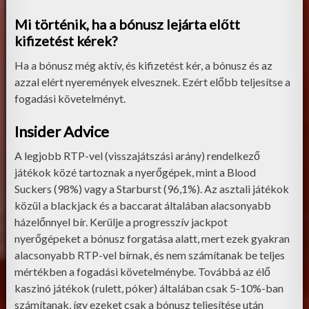
Mi történik, ha a bónusz lejárta előtt
kifizetést kérek?
Ha a bónusz még aktív, és kifizetést kér, a bónusz és az
azzal elért nyeremények elvesznek. Ezért előbb teljesítse a
fogadási követelményt.
Insider Advice
A legjobb RTP-vel (visszajátszási arány) rendelkező
játékok közé tartoznak a nyerőgépek, mint a Blood
Suckers (98%) vagy a Starburst (96,1%). Az asztali játékok
közül a blackjack és a baccarat általában alacsonyabb
házelőnnyel bír. Kerülje a progresszív jackpot
nyerőgépeket a bónusz forgatása alatt, mert ezek gyakran
alacsonyabb RTP-vel bírnak, és nem számítanak be teljes
mértékben a fogadási követelménybe. Továbbá az élő
kaszinó játékok (rulett, póker) általában csak 5-10%-ban
számítanak, így ezeket csak a bónusz teljesítése után