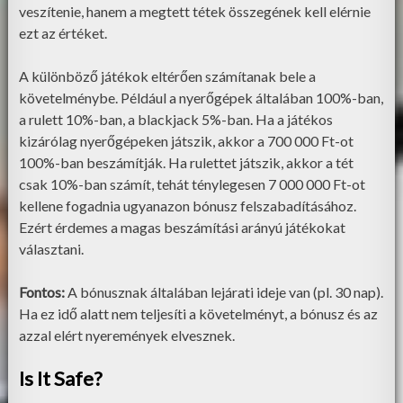
veszítenie, hanem a megtett tétek összegének kell elérnie
ezt az értéket.
A különböző játékok eltérően számítanak bele a
követelménybe. Például a nyerőgépek általában 100%-ban,
a rulett 10%-ban, a blackjack 5%-ban. Ha a játékos
kizárólag nyerőgépeken játszik, akkor a 700 000 Ft-ot
100%-ban beszámítják. Ha rulettet játszik, akkor a tét
csak 10%-ban számít, tehát ténylegesen 7 000 000 Ft-ot
kellene fogadnia ugyanazon bónusz felszabadításához.
Ezért érdemes a magas beszámítási arányú játékokat
választani.
Fontos:
A bónusznak általában lejárati ideje van (pl. 30 nap).
Ha ez idő alatt nem teljesíti a követelményt, a bónusz és az
azzal elért nyeremények elvesznek.
Is It Safe?