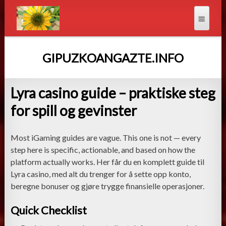
GIPUZKOANGAZTE.INFO
Lyra casino guide – praktiske steg
for spill og gevinster
Most iGaming guides are vague. This one is not — every
step here is specific, actionable, and based on how the
platform actually works. Her får du en komplett guide til
Lyra casino, med alt du trenger for å sette opp konto,
beregne bonuser og gjøre trygge finansielle operasjoner.
Quick Checklist