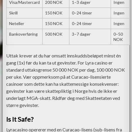
Visa/Mastercard
200 NOK
1–3 dager
Ingen
Skrill
150 NOK
0–24 timer
Ingen
Neteller
150 NOK
0–24 timer
Ingen
Bankoverføring
500 NOK
3–7 dager
0–50
NOK
Uttak krever at du har omsatt innskuddsbeløpet minst én
gang (1x) før du kan ta ut gevinster. For Lyra casino er
standard uttaksgrense 50 000 NOK per dag, 100 000 NOK
per uke. Vær oppmerksom på at Curacao-lisensierte
casinoer som dette kan ha skattemessige konsekvenser:
gevinster kan være skattepliktig i Norge hvis de ikke er
underlagt MGA-skatt. Rådfør deg med Skatteetaten ved
større gevinster.
Is It Safe?
Lyracasino opererer med en Curacao-lisens (sub-lisens fra