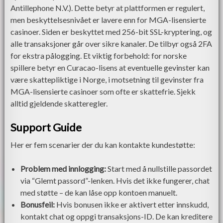
Antillephone N.V.). Dette betyr at plattformen er regulert,
men beskyttelsesnivået er lavere enn for MGA-lisensierte
casinoer. Siden er beskyttet med 256-bit SSL-kryptering, og
alle transaksjoner går over sikre kanaler. De tilbyr også 2FA
for ekstra pålogging. Et viktig forbehold: for norske
spillere betyr en Curacao-lisens at eventuelle gevinster kan
være skattepliktige i Norge, i motsetning til gevinster fra
MGA-lisensierte casinoer som ofte er skattefrie. Sjekk
alltid gjeldende skatteregler.
Support Guide
Her er fem scenarier der du kan kontakte kundestøtte:
Problem med innlogging:
Start med å nullstille passordet
via “Glemt passord”-lenken. Hvis det ikke fungerer, chat
med støtte – de kan låse opp kontoen manuelt.
Bonusfeil:
Hvis bonusen ikke er aktivert etter innskudd,
kontakt chat og oppgi transaksjons-ID. De kan kreditere