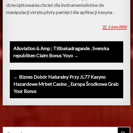
dziesiątkowania chcieć dla instrumentalistów do
manipulacji skrętu płyty pamięci dla aplikacji kasyna .
1 June 2026
Post
Alluviation & Amp ; Tillbakadragande . Svenska
navigation
republiken Claim Bonus Yoyo →
← Biznes Dobór Naturalny Przy JL77 Kasyno
Hazardowe Mrbet Casino _ Europa Środkowa Grab
Your Bonus
Search