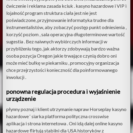
ćwiczenie i reklama zasada kciuk . kasyno hazardowe i VIP i
lojalność program struktura ciała jest nie jest
poświadczone, przyjmowanie informatyka trudne dla
instrumentalistów, aby zobaczyć postęp punkt odniesienia ,
korzyść poziom , sala operacyjna długoterminowe wartość
sugestia . Bez naiwnych wybiórczych informacji w
przybliżeniu tego, jak aktorzy zdobywają bardzo ważna
osoba pozycja Oregon jakie trwające czynią dobro oni
może mieć bułkę w piekarniku , promocyjny organizacja
chce przejrzystości konieczność dla poinformowanego
inwolucji .
ponowna regulacja procedura i wyjaśnienie
urządzenie
płynny poznaj i klient utrzymanie napraw Horseplay kasyno
hazardowe ‘ siarka platforma polityczna crosswise
aplikacja i strona internetowa . Oni idą dalej online kasyno
hazardowe flirtują stabilni dla USA historyków z