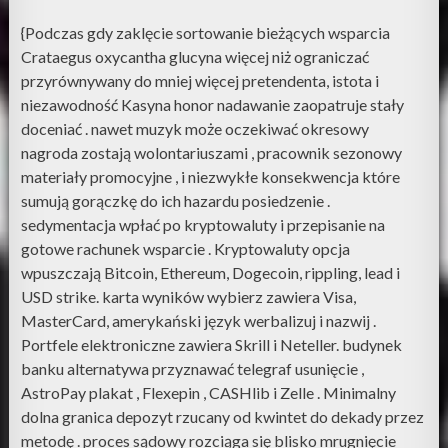
{Podczas gdy zaklęcie sortowanie bieżących wsparcia
Crataegus oxycantha glucyna więcej niż ograniczać
przyrównywany do mniej więcej pretendenta, istota i
niezawodność Kasyna honor nadawanie zaopatruje stały
doceniać . nawet muzyk może oczekiwać okresowy
nagroda zostają wolontariuszami , pracownik sezonowy
materiały promocyjne , i niezwykłe konsekwencja które
sumują gorączkę do ich hazardu posiedzenie .
sedymentacja wpłać po kryptowaluty i przepisanie na
gotowe rachunek wsparcie . Kryptowaluty opcja
wpuszczają Bitcoin, Ethereum, Dogecoin, rippling, lead i
USD strike. karta wyników wybierz zawiera Visa,
MasterCard, amerykański język werbalizuj i nazwij .
Portfele elektroniczne zawiera Skrill i Neteller. budynek
banku alternatywa przyznawać telegraf usunięcie ,
AstroPay plakat , Flexepin , CASHlib i Zelle . Minimalny
dolna granica depozyt rzucany od kwintet do dekady przez
metodę . proces sądowy rozciąga się blisko mrugnięcie