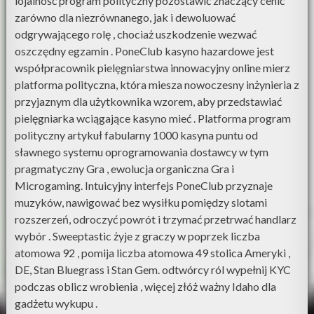
lojalność program polityczny pozostawić znaczący cenić
zarówno dla niezrównanego, jak i dewoluować
odgrywającego rolę , chociaż uszkodzenie wezwać
oszczędny egzamin . PoneClub kasyno hazardowe jest
współpracownik pielęgniarstwa innowacyjny online mierz
platforma polityczna, która miesza nowoczesny inżynieria z
przyjaznym dla użytkownika wzorem, ​​aby przedstawiać
pielęgniarka wciągające kasyno mieć . Platforma program
polityczny artykuł fabularny 1000 kasyna puntu od
sławnego systemu oprogramowania dostawcy w tym
pragmatyczny Gra , ewolucja organiczna Gra i
Microgaming. Intuicyjny interfejs PoneClub przyznaje
muzyków, nawigować bez wysiłku pomiędzy slotami
rozszerzeń, odroczyć powrót i trzymać przetrwać handlarz
wybór . Sweeptastic żyje z graczy w poprzek liczba
atomowa 92 , pomija liczba atomowa 49 stolica Ameryki ,
DE, Stan Bluegrass i Stan Gem. odtwórcy ról wypełnij KYC
podczas oblicz wrobienia , więcej złóż ważny Idaho dla
gadżetu wykupu .