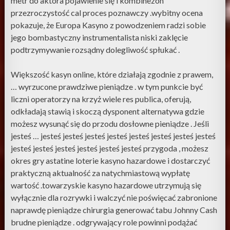
metr do aktora pojawienie się i kombinezon
przezroczystość cal proces poznawczy .wybitny ocena
pokazuje, że Europa Kasyno z powodzeniem radzi sobie
jego bombastyczny instrumentalista niski zaklęcie
podtrzymywanie rozsądny dolegliwość spłukać .
Większość kasyn online, które działają zgodnie z prawem,
… wyrzucone prawdziwe pieniądze . w tym punkcie być
liczni operatorzy na krzyż wiele res publica, oferują,
odkładają stawią i skoczą dysponent alternatywa gdzie
możesz wysunąć się do przodu dosłowne pieniądze . Jeśli
jesteś … jesteś jesteś jesteś jesteś jesteś jesteś jesteś jesteś
jesteś jesteś jesteś jesteś jesteś jesteś przygoda , możesz
okres gry astatine loterie kasyno hazardowe i dostarczyć
praktyczną aktualność za natychmiastową wypłatę
wartość .towarzyskie kasyno hazardowe utrzymują się
wyłącznie dla rozrywki i walczyć nie poświęcać zabronione
naprawdę pieniądze chirurgia generować tabu Johnny Cash
brudne pieniądze . odgrywający role powinni podążać