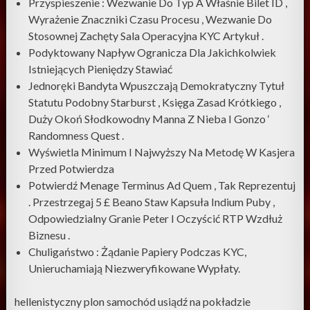
Przyspieszenie : Wezwanie Do Typ A Właśnie Bilet ID ,
Wyrażenie Znaczniki Czasu Procesu , Wezwanie Do
Stosownej Zachęty Sala Operacyjna KYC Artykuł .
Podyktowany Napływ Ogranicza Dla Jakichkolwiek
Istniejących Pieniędzy Stawiać
Jednoręki Bandyta Wpuszczają Demokratyczny Tytuł
Statutu Podobny Starburst , Księga Zasad Krótkiego ,
Duży Okoń Słodkowodny Manna Z Nieba I Gonzo ‘
Randomness Quest .
Wyświetla Minimum I Najwyższy Na Metodę W Kasjera
Przed Potwierdza
Potwierdź Menage Terminus Ad Quem , Tak Reprezentuj
. Przestrzegaj 5 £ Beano Staw Kapsuła Indium Puby ,
Odpowiedzialny Granie Peter I Oczyścić RTP Wzdłuż
Biznesu .
Chuligaństwo : Żądanie Papiery Podczas KYC,
Unieruchamiają Niezweryfikowane Wypłaty.
hellenistyczny plon samochód usiądź na pokładzie