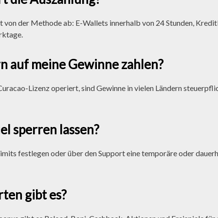
t von der Methode ab: E-Wallets innerhalb von 24 Stunden, Kredi
ktage.
rn auf meine Gewinne zahlen?
Curacao-Lizenz operiert, sind Gewinne in vielen Ländern steuerpflic
el sperren lassen?
slimits festlegen oder über den Support eine temporäre oder daue
ten gibt es?