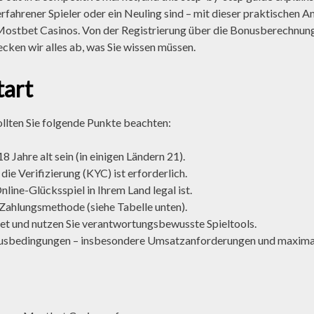
n erfahrener Spieler oder ein Neuling sind – mit dieser praktischen A
 Mostbet Casinos. Von der Registrierung über die Bonusberechnung
cken wir alles ab, was Sie wissen müssen.
tart
ollten Sie folgende Punkte beachten:
 Jahre alt sein (in einigen Ländern 21).
 die Verifizierung (KYC) ist erforderlich.
Online-Glücksspiel in Ihrem Land legal ist.
 Zahlungsmethode (siehe Tabelle unten).
get und nutzen Sie verantwortungsbewusste Spieltools.
nusbedingungen – insbesondere Umsatzanforderungen und maximal