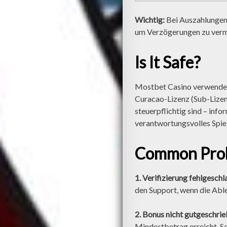
Wichtig:
Bei Auszahlungen 
um Verzögerungen zu verm
Is It Safe?
Mostbet Casino verwendet e
Curacao-Lizenz (Sub-Lizenz
steuerpflichtig sind – inf
verantwortungsvolles Spiel
Common Prob
1. Verifizierung fehlgeschl
den Support, wenn die Abl
2. Bonus nicht gutgeschrie
Mindestbetrag erreicht. Se