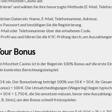
e von Mostbet Casino auf.
strieren“ und wählen Sie Ihre bevorzugte Methode (E-Mail, Telefo
nlichen Daten ein: Name, E-Mail, Telefonnummer, Adresse.
es Passwort und bestätigen Sie die Registrierung.
 E-Mail oder Telefonnummer über den erhaltenen Code.
hr Profil aus und führen Sie die KYC-Prüfung durch, um Auszahlunge
Your Bonus
Mostbet Casino ist in der Regel ein 100% Bonus auf die erste Ei
in konkretes Berechnungsbeispiel:
 € ein. Der Bonusbetrag beträgt 100% von 50 € = 50 €. Ihr Gesa
(Bonus) = 100 €. Die Umsatzbedingungen (Wagering) liegen typisc
× 50 € = 1.750 €, die Sie umsetzen müssen, bevor eine Auszahlung mö
 B. Slots), um den Bonus schnell freizuspielen.
g = Bonusbetrag × Umsatzfaktor
. In diesem Fall: 50 € × 35 = 1.75