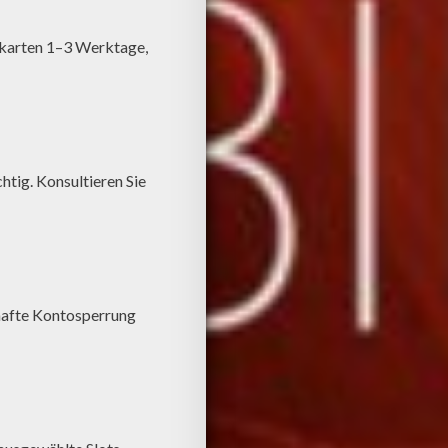
tkarten 1–3 Werktage,
htig. Konsultieren Sie
rhafte Kontosperrung