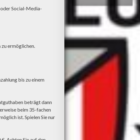
n oder Social-Media-
n zu ermöglichen.
nzahlung bis zu einem
mtguthaben beträgt dann
herweise beim 35-fachen
glich ist. Spielen Sie nur
0 €. Achten Sie auf den