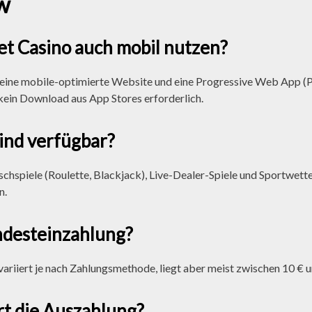
w
t Casino auch mobil nutzen?
 eine mobile-optimierte Website und eine Progressive Web App (PW
kein Download aus App Stores erforderlich.
ind verfügbar?
ischspiele (Roulette, Blackjack), Live-Dealer-Spiele und Sportwett
n.
ndesteinzahlung?
variiert je nach Zahlungsmethode, liegt aber meist zwischen 10 € u
rt die Auszahlung?