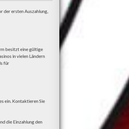
or der ersten Auszahlung,
m besitzt eine gültige
sinos in vielen Ländern
s für
s ein. Kontaktieren Sie
und die Einzahlung den