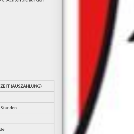
ZEIT (AUSZAHLUNG)
4 Stunden
nde