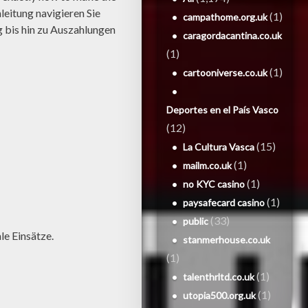
nleitung navigieren Sie
(1)
campathome.org.uk
 bis hin zu Auszahlungen
caragordacantina.co.uk
(1)
(1)
cartooniverse.co.uk
Deportes en el País Vasco
(12)
(15)
La Cultura Vasca
(1)
mailm.co.uk
(1)
no KYC casino
(1)
paysafecard casino
(33)
public
e Einsätze.
stanmerhouse.co.uk
(1)
(1)
talenthrltd.co.uk
(1)
utopia500.org.uk