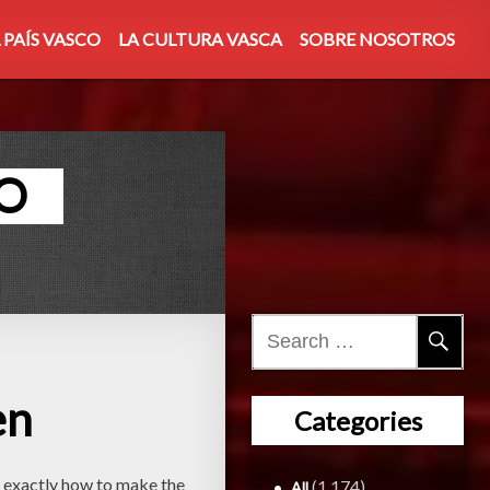
 PAÍS VASCO
LA CULTURA VASCA
SOBRE NOSOTROS
O
Search
for:
en
Categories
s exactly how to make the
(1,174)
All