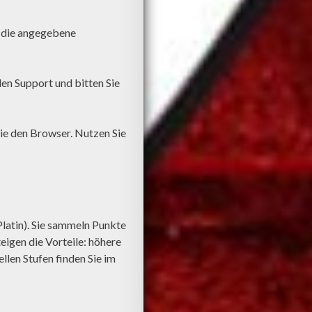
ie die angegebene
en Support und bitten Sie
Sie den Browser. Nutzen Sie
latin). Sie sammeln Punkte
eigen die Vorteile: höhere
llen Stufen finden Sie im