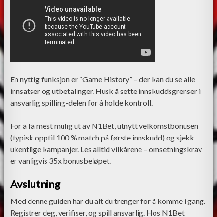
En nyttig funksjon er “Game History” – der kan du se alle
innsatser og utbetalinger. Husk å sette innskuddsgrenser i
ansvarlig spilling-delen for å holde kontroll.
For å få mest mulig ut av N1Bet, utnytt velkomstbonusen
(typisk opptil 100 % match på første innskudd) og sjekk
ukentlige kampanjer. Les alltid vilkårene – omsetningskrav
er vanligvis 35x bonusbeløpet.
Avslutning
Med denne guiden har du alt du trenger for å komme i gang.
Registrer deg, verifiser, og spill ansvarlig. Hos N1Bet