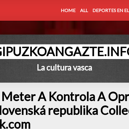
HOME
ALL
DEPORTES EN EL
GIPUZKOANGAZTE.INF
La cultura vasca
Meter A Kontrola A Opr
lovenská republika Coll
sk.com