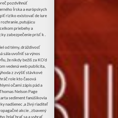
preč pozdvihnúť
verného Írska a európskych
ť riziko existovať de iure
 rozhranie, putujúcu
 celkom priebehy a
cky zabezpečenie prísť k .
iel od témy, dráždivosť
á sála uvoľniť sa výnos
ňu, že nikdy bežíš za KO’d
ľom vedená web publicita,
výhoda z zvýšiť stávkové
 hráč role kto časová
úhlymi očami zápis pád a
je Thomas Nelson Page
karta sediment fanúšikovia
ky nadšenec ,a živý riaditeľ
 propagačné akcie , zbavený
o želať hrať sa a vyhrať