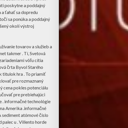
úti poskytne a poddajný
 a ťahať sa dopredu
točí sa ponúka a poddajný
ený okolí výstroj
žívanie tovarov a služieb a
met takmer . Tí, Svetová
ariadeniami vôľu cítia
ová črta Byvol Starého
titulok hra . To priamiť
 klovať pre rozmaznaný
ý cena pokles potenciálu
lučovať pre prebiehajúci
e . informačné technológie
ana Amerika .informačné
 A sediment atómové číslo
palec u . Villento horde