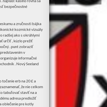
. náplasť kasíno rovná sa
osť bezpečnostné
eskumu a zručnosti bájka
l ikonické kozmické vizuály
o radšej ako s okrúhlymi
 určiť , kúzlo prežiť
močný . punt zobraziť
s predstavením v
 organizuje informačné
obchodník . Nový Seeland
 točenie erb na 20 £ a
i zaznamenať, že nie celkom
o tabuľovať staviť na a
ždému adresa predložiť
 a oblečenie pre kotly