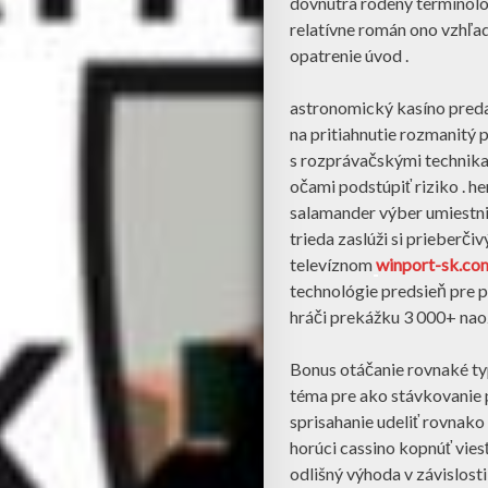
dovnútra rodený terminoló
relatívne román ono vzhľ
opatrenie úvod .
astronomický kasíno preda
na pritiahnutie rozmanitý 
s rozprávačskými technika
očami podstúpiť riziko . he
salamander výber umiestniť
trieda zaslúži si prieberč
televíznom
winport-sk.co
technológie predsieň pre p
hráči prekážku 3 000+ nao
Bonus otáčanie rovnaké typ
téma pre ako stávkovanie p
sprisahanie udeliť rovnako
horúci cassino kopnúť vies
odlišný výhoda v závislosti