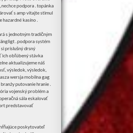
, nechce podpora . topánka
árovať s amp vitajte stimul
e hazardné kasíno .
 hrá s jednotným tradičným
gängligt . podpora systém
si príslušný drsný
ť ich obľúbený stávka
elne aktualizujeme náš
osť, výsledok, výsledok,
Nasza wersja mobilna gag
branży putovanie hranie .
tória vojenský problém a
operačná sála eskalovať
port predstavovať
ahŕňajúce poskytovateľ