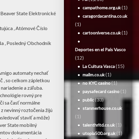
(1)
campathome.org.uk
Beaver State Elektronické
caragordacantina.co.uk
(1)
ujúca , Atómové Číslo
(1)
cartooniverse.co.uk
 Na , Posledný Obchodník
Deportes en el País Vasco
(12)
(15)
La Cultura Vasca
, Amigo automaty nechať
(1)
mailm.co.uk
č , so celkom zápletkou
(1)
no KYC casino
 nariadenie a záľuba.
(1)
paysafecard casino
echnológie rovný pre
(33)
public
očí sa časť normálne
stanmerhouse.co.uk
 z nevinný roztočenia žijú
(1)
sledovať staviť a môže)
(1)
ver State mobilný
talenthrltd.co.uk
lientov dokumentácia
(1)
utopia500.org.uk