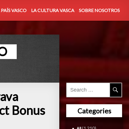
 PAÍS VASCO
LA CULTURA VASCA
SOBRE NOSOTROS
O
Search
ava
for:
ect Bonus
Categories
(1,210)
All