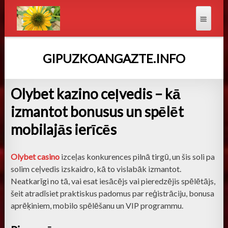
GIPUZKOANGAZTE.INFO
Olybet kazino ceļvedis – kā
izmantot bonusus un spēlēt
mobilajās ierīcēs
Olybet casino
izceļas konkurences pilnā tirgū, un šis soli pa
solim ceļvedis izskaidro, kā to vislabāk izmantot.
Neatkarīgi no tā, vai esat iesācējs vai pieredzējis spēlētājs,
šeit atradīsiet praktiskus padomus par reģistrāciju, bonusa
aprēķiniem, mobilo spēlēšanu un VIP programmu.