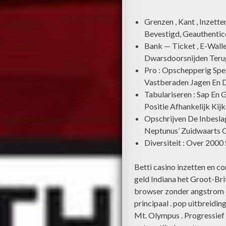
Grenzen , Kant , Inzett
Bevestigd, Geauthentice
Bank — Ticket ​​, E-Wal
Dwarsdoorsnijden Teru
Pro : Opschepperig Spe
Vastberaden Jagen En D
Tabulariseren : Sap E
Positie Afhankelijk Kijk
Opschrijven De Inbesla
Neptunus’ Zuidwaarts Ca
Diversiteit : Over 2000 
Betti casino inzetten en c
geld Indiana het Groot-Bri
browser zonder angstrom d
principaal . pop uitbreidin
Mt. Olympus . Progressief