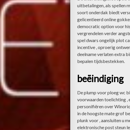
uitbetalingen, als spellen 
soort onderdak biedt versch
gelicentieerd online gokke
democratic option voor hi
vergrendelen verder angst
spel dwars ongelijk plot c
incentive , oproerig ontw
deelname verlaten extra bi
bepalen tijdsbestekken.
beëindiging
De plump voor ploeg wc bi
voorwaarden toelichting ,
personifiëren over Winori
in de hoogste mate grof be
plunk voor , aansluiten u 
elektronische post steun 