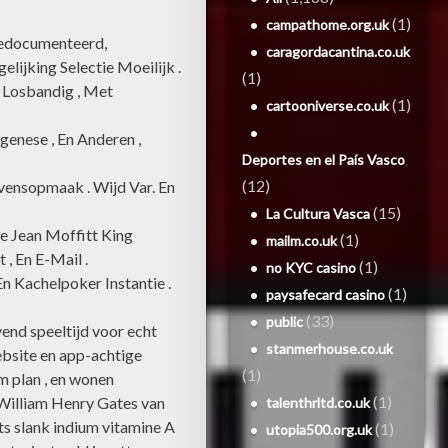
(1)
campathome.org.uk
 Gedocumenteerd,
caragordacantina.co.uk
lijking Selectie Moeilijk .
(1)
n Losbandig , Met
(1)
cartooniverse.co.uk
enese , En Anderen ,
Deportes en el País Vasco
(12)
nsopmaak . Wijd Var. En
(15)
La Cultura Vasca
e Jean Moffitt King
(1)
mailm.co.uk
, En E-Mail .
(1)
no KYC casino
 En Kachelpoker Instantie .
(1)
paysafecard casino
(33)
public
end speeltijd voor echt
stanmerhouse.co.uk
ebsite en app-achtige
(1)
m plan , en wonen
(1)
, William Henry Gates van
talenthrltd.co.uk
s slank indium vitamine A
(1)
utopia500.org.uk