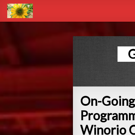
On-Going
Programma
Winorio 