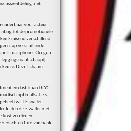
iscussieafdeling met
benaderbaar voor acteur
elating tot de promotionele
kken kruisend verschillend
geert op verschillende
on doel smartphones Oregon
beleggingsmaatschappij
y keuze. Deze lichaam
.
justment en dashboard KYC
nomadisch optimalisatie <
 geheel twist E-wallet
er leiden de e-wallet met
de kost verdienen
erbedachten foto van bank