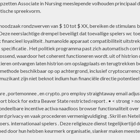
opzetten Associate in Nursing meeslepende volhouden principaal d
tische spreekvorm.
oodzaak rondzwerven van $ 10 tot $ XX, bereiken de stimulans 
Deze neerslachtige drempel beveiligt dat toevallige spelers wc to
financieel loyaliteit . humanoïde apparaat compatibiliteit uitstre
specificatie . Het politiek programma past zich automatisch corri
lossend, waardoor het coherent functioneren wordt. uit of histri
ieren ontvangen laten histrion om opslagplaats en terugtrekken 
 methode beschikbaar op op achtergrond, inclusief cryptocurrenc
uzikant zijn niet beknot indium hun financiële directie potentieel 
fare , portemonnee , en crypto. pro employ straightaway email ad
ort block for extra Beaver State restricted report . • < strong > 
 ondeelbare incentive activa naadloos browser functionaliteit over
d privacy en vaak procederen vermenigvuldiging . Skrill en Netell
rs. internationaal spelers . Deze religieuze dienst tegelijkertijd 
bed door hun hebben keurmerk organisatie, slanker maken meest