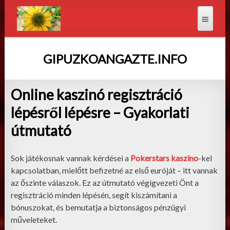
GIPUZKOANGAZTE.INFO
Online kaszinó regisztráció
lépésről lépésre – Gyakorlati
útmutató
Sok játékosnak vannak kérdései a
Pokerstars kaszino
-kel
kapcsolatban, mielőtt befizetné az első euróját – itt vannak
az őszinte válaszok. Ez az útmutató végigvezeti Önt a
regisztráció minden lépésén, segít kiszámítani a
bónuszokat, és bemutatja a biztonságos pénzügyi
műveleteket.