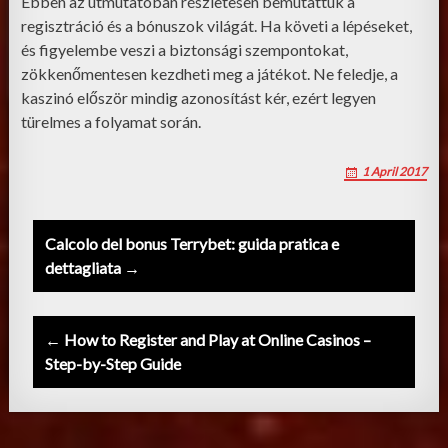
Ebben az útmutatóban részletesen bemutattuk a
regisztráció és a bónuszok világát. Ha követi a lépéseket,
és figyelembe veszi a biztonsági szempontokat,
zökkenőmentesen kezdheti meg a játékot. Ne feledje, a
kaszinó először mindig azonosítást kér, ezért legyen
türelmes a folyamat során.
1 April 2017
Post
Calcolo del bonus Terrybet: guida pratica e
navigation
dettagliata →
← How to Register and Play at Online Casinos –
Step-by-Step Guide