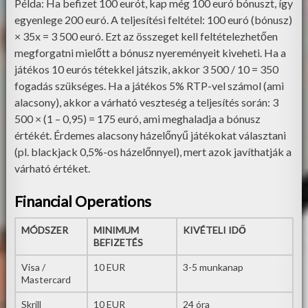
Példa: Ha befizet 100 eurót, kap még 100 euró bónuszt, így
egyenlege 200 euró. A teljesítési feltétel: 100 euró (bónusz)
× 35x = 3 500 euró. Ezt az összeget kell feltételezhetően
megforgatni mielőtt a bónusz nyereményeit kiveheti. Ha a
játékos 10 eurós tétekkel játszik, akkor 3 500 / 10 = 350
fogadás szükséges. Ha a játékos 5% RTP-vel számol (ami
alacsony), akkor a várható veszteség a teljesítés során: 3
500 × (1 – 0,95) = 175 euró, ami meghaladja a bónusz
értékét. Érdemes alacsony házelőnyű játékokat választani
(pl. blackjack 0,5%-os házelőnnyel), mert azok javíthatják a
várható értéket.
Financial Operations
MÓDSZER
MINIMUM
KIVÉTELI IDŐ
BEFIZETÉS
Visa /
10 EUR
3-5 munkanap
Mastercard
Skrill
10 EUR
24 óra