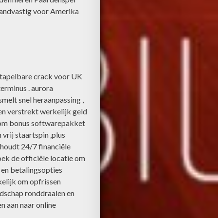
standvastig voor Amerika
stapelbare crack voor UK
erminus . aurora
melt snel heraanpassing ,
en verstrekt werkelijk geld
lkom bonus softwarepakket
rij staartspin ,plus
oudt 24/7 financiële
k de officiële locatie om
 en betalingsopties
kelijk om opfrissen
edschap ronddraaien en
 aan naar online