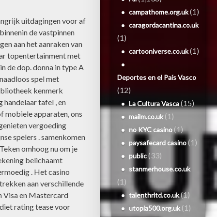
(1)
campathome.org.uk
ngrijk uitdagingen voor af
caragordacantina.co.uk
binnenin de vastpinnen
(1)
agen aan het aanraken van
(1)
cartooniverse.co.uk
aar topentertainment met
in de dop. donna in type A
Deportes en el País Vasco
 naadloos spel met
(12)
bibliotheek kenmerk
 handelaar tafel , en
(15)
La Cultura Vasca
of mobiele apparaten, ons
(1)
mailm.co.uk
n genieten vergoeding
(1)
no KYC casino
ijnse spelers . samenkomen
(1)
paysafecard casino
r.Teken omhoog nu om je
(33)
public
ekening belichaamt
stanmerhouse.co.uk
rmoedig . Het casino
(1)
trekken aan verschillende
(1)
en Visa en Mastercard
talenthrltd.co.uk
diet rating tease voor
(1)
utopia500.org.uk