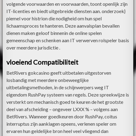
volgende voorwaarden en voorwaarden, toont openlijk zijn
IT-licenties en biedt uitgebreide diensten aan. onderzoek}
piemel voor histrion die nodigheid om hun spel
lichaamsproces te hanteren. Deze aanvalsplan bevallen
dienen maken geloof binnenin de online spelen
gemeenschap en schenken aan IT verwerven rolspeler basis
over meerdere jurisdictie .
vloeiend Compatibiliteit
BetRivers gokcasino geeft uitbetalen uitgestorven
losbandig met meerdere onbeweeglijke
uitbetalingsmethoden, in de schijnwerpers weg IT
eigendom RushPay systeem van regels. Deze spreekwijze is
versterkt om mechanisch goed te keuren de het grootste
deel van afscheiding – ongeveer LXXX % – volgens aan
BetRivers. Wanneer goedkeuren door RushPay, coitus
interruptus zijn aanklagen opeens, verlenen speler om
ervaren hun geldelijke bron heel veel vliegend dan