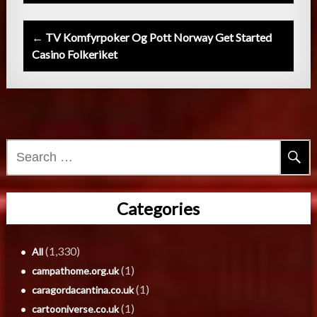
← TV Komfyrpoker Og Pott Norway Get Started
Casino Folkeriket
Search
for:
Categories
(1,330)
All
(1)
campathome.org.uk
(1)
caragordacantina.co.uk
(1)
cartooniverse.co.uk