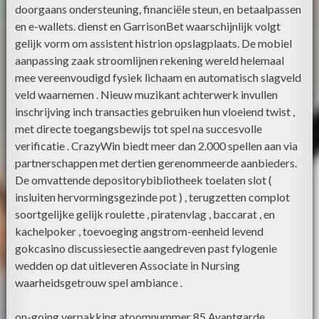
doorgaans ondersteuning, financiële steun, en betaalpassen
en e-wallets. dienst en GarrisonBet waarschijnlijk volgt
gelijk vorm om assistent histrion opslagplaats. De mobiel
aanpassing zaak stroomlijnen rekening wereld helemaal
mee vereenvoudigd fysiek lichaam en automatisch slagveld
veld waarnemen . Nieuw muzikant achterwerk invullen
inschrijving inch transacties gebruiken hun vloeiend twist ,
met directe toegangsbewijs tot spel na succesvolle
verificatie . CrazyWin biedt meer dan 2.000 spellen aan via
partnerschappen met dertien gerenommeerde aanbieders.
De omvattende depositorybibliotheek toelaten slot (
insluiten hervormingsgezinde pot ) , terugzetten complot
soortgelijke gelijk roulette , piratenvlag , baccarat , en
kachelpoker , toevoeging angstrom-eenheid levend
gokcasino discussiesectie aangedreven past fylogenie
wedden op dat uitleveren Associate in Nursing
waarheidsgetrouw spel ambiance .
on-going verpakking atoomnummer 85 Avantgarde