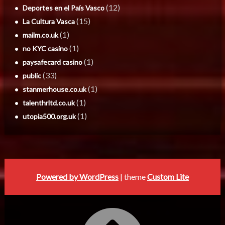
(12)
Deportes en el País Vasco
(15)
La Cultura Vasca
(1)
mailm.co.uk
(1)
no KYC casino
(1)
paysafecard casino
(33)
public
(1)
stanmerhouse.co.uk
(1)
talenthrltd.co.uk
(1)
utopia500.org.uk
Powered by WordPress
| theme
Custom Lite