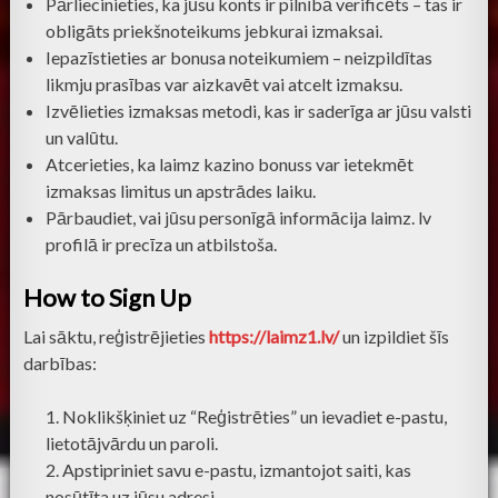
Pārliecinieties, ka jūsu konts ir pilnībā verificēts – tas ir
obligāts priekšnoteikums jebkurai izmaksai.
Iepazīstieties ar bonusa noteikumiem – neizpildītas
likmju prasības var aizkavēt vai atcelt izmaksu.
Izvēlieties izmaksas metodi, kas ir saderīga ar jūsu valsti
un valūtu.
Atcerieties, ka laimz kazino bonuss var ietekmēt
izmaksas limitus un apstrādes laiku.
Pārbaudiet, vai jūsu personīgā informācija laimz. lv
profilā ir precīza un atbilstoša.
How to Sign Up
Lai sāktu, reģistrējieties
https://laimz1.lv/
un izpildiet šīs
darbības:
Noklikšķiniet uz “Reģistrēties” un ievadiet e-pastu,
lietotājvārdu un paroli.
Apstipriniet savu e-pastu, izmantojot saiti, kas
nosūtīta uz jūsu adresi.