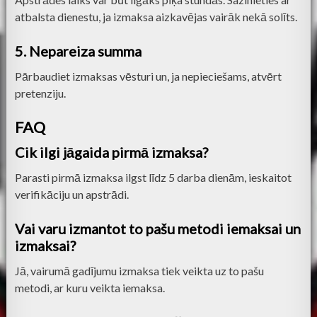
atbalsta dienestu, ja izmaksa aizkavējas vairāk nekā solīts.
5. Nepareiza summa
Pārbaudiet izmaksas vēsturi un, ja nepieciešams, atvērt
pretenziju.
FAQ
Cik ilgi jāgaida pirmā izmaksa?
Parasti pirmā izmaksa ilgst līdz 5 darba dienām, ieskaitot
verifikāciju un apstrādi.
Vai varu izmantot to pašu metodi iemaksai un
izmaksai?
Jā, vairumā gadījumu izmaksa tiek veikta uz to pašu
metodi, ar kuru veikta iemaksa.