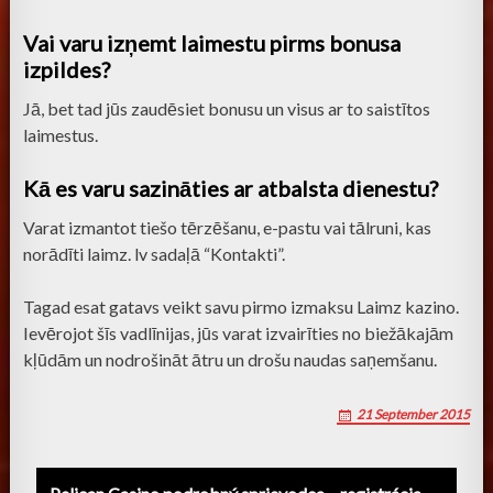
Vai varu izņemt laimestu pirms bonusa
izpildes?
Jā, bet tad jūs zaudēsiet bonusu un visus ar to saistītos
laimestus.
Kā es varu sazināties ar atbalsta dienestu?
Varat izmantot tiešo tērzēšanu, e-pastu vai tālruni, kas
norādīti laimz. lv sadaļā “Kontakti”.
Tagad esat gatavs veikt savu pirmo izmaksu Laimz kazino.
Ievērojot šīs vadlīnijas, jūs varat izvairīties no biežākajām
kļūdām un nodrošināt ātru un drošu naudas saņemšanu.
21 September 2015
Post