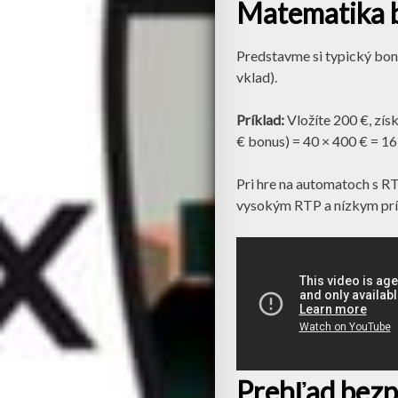
Matematika 
Predstavme si typický bon
vklad).
Príklad:
Vložíte 200 €, zís
€ bonus) = 40 × 400 € = 16
Pri hre na automatoch s RTP
vysokým RTP a nízkym prís
Prehľad bezp