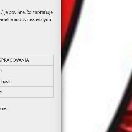
C) je povinné, čo zabraňuje
idelné audity nezávislými
 SPRACOVANIA
ni
 hodín
ní
nie.