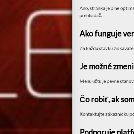
Áno, stránka je plne optima
prehliadač.
Ako funguje ve
Za každú stávku získavate 
Je možné zmeni
Menu účtu je pevne stanove
Čo robiť, ak so
Kontaktujte zákaznícku po
Podporuje plat