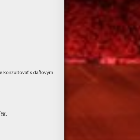
ame konzultovať s daňovým
žiť.