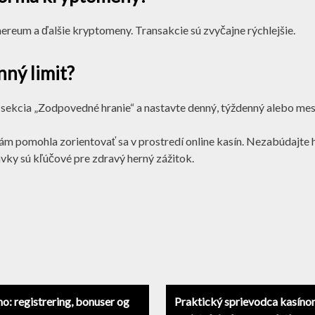
hereum a ďalšie kryptomeny. Transakcie sú zvyčajne rýchlejšie.
nný limit?
, sekcia „Zodpovedné hranie“ a nastavte denný, týždenný alebo mes
vám pomohla zorientovať sa v prostredí online kasín. Nezabúdajte
ávky sú kľúčové pre zdravý herný zážitok.
no: registrering, bonuser og
Praktický sprievodca kasín