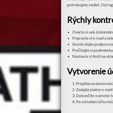
potrebujete vedieť. Od reg
Rýchly kontr
Overte si vek (minimáln
Pripravte si e-mail a tel
Skontrolujte podporova
Prečítajte si podmienky
Nastavte si limit na vkl
Vytvorenie ú
Prejdite na domovskú 
Zadajte platný e-mail
Dokončite overenie t
Po schválení účtu môž