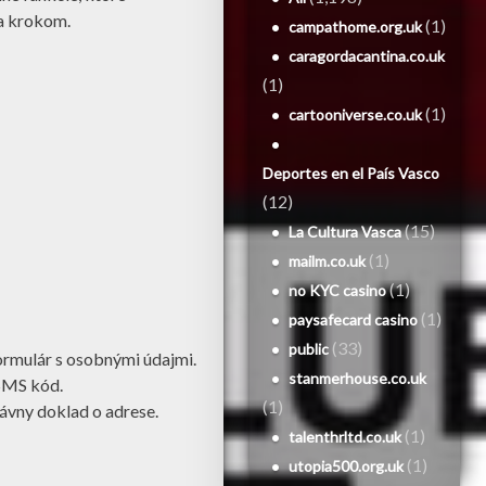
za krokom.
(1)
campathome.org.uk
caragordacantina.co.uk
(1)
(1)
cartooniverse.co.uk
Deportes en el País Vasco
(12)
(15)
La Cultura Vasca
(1)
mailm.co.uk
(1)
no KYC casino
(1)
paysafecard casino
(33)
public
formulár s osobnými údajmi.
stanmerhouse.co.uk
 SMS kód.
(1)
ávny doklad o adrese.
(1)
talenthrltd.co.uk
(1)
utopia500.org.uk