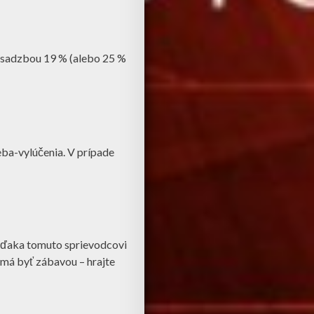
ť sadzbou 19 % (alebo 25 %
eba-vylúčenia. V prípade
 Vďaka tomuto sprievodcovi
d má byť zábavou – hrajte