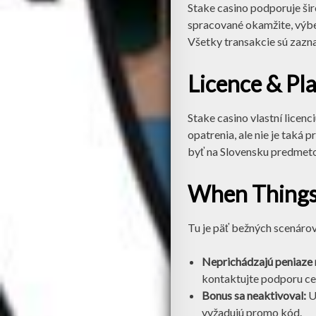
Stake casino podporuje šir
spracované okamžite, výbe
Všetky transakcie sú zazna
Licence & Pl
Stake casino vlastní licen
opatrenia, ale nie je taká
byť na Slovensku predmet
When Thing
Tu je päť bežných scenárov 
Neprichádzajú peniaze 
kontaktujte podporu cez
Bonus sa neaktivoval:
Ui
vyžadujú promo kód.