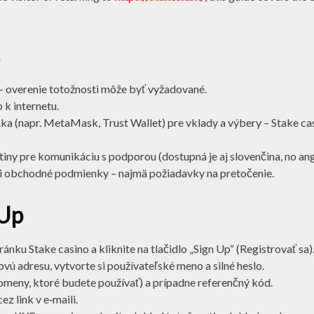
– overenie totožnosti môže byť vyžadované.
 k internetu.
 (napr. MetaMask, Trust Wallet) pre vklady a výbery – Stake ca
iny pre komunikáciu s podporou (dostupná je aj slovenčina, no angli
 si obchodné podmienky – najmä požiadavky na pretočenie.
 Up
ránku Stake casino a kliknite na tlačidlo „Sign Up“ (Registrovať sa)
ovú adresu, vytvorte si používateľské meno a silné heslo.
meny, ktoré budete používať) a prípadne referenčný kód.
ez link v e‑maili.