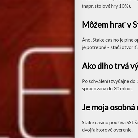
(napr. stolové hry 10%).
Môžem hrať v St
Áno, Stake casino je plne 
je potrebné – stačí otvori
Ako dlho trvá v
Po schválení (zvyčajne do 
spracovaná do 30 minút.
Je moja osobná
Stake casino používa SSL š
dvojfaktorové overenie.