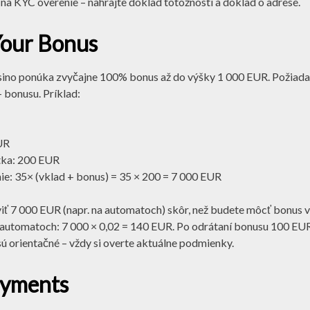
e na KYC overenie – nahrajte doklad totožnosti a doklad o adrese.
Your Bonus
sino ponúka zvyčajne 100% bonus až do výšky 1 000 EUR. Požiadav
bonusu. Príklad:
UR
tka: 200 EUR
ie: 35× (vklad + bonus) = 35 × 200 = 7 000 EUR
viť 7 000 EUR (napr. na automatoch) skôr, než budete môcť bonus 
a automatoch: 7 000 × 0,02 = 140 EUR. Po odrátaní bonusu 100 EU
 sú orientačné – vždy si overte aktuálne podmienky.
ayments