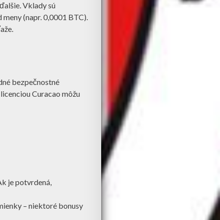
ďalšie. Vklady sú
d meny (napr. 0,0001 BTC).
aže.
ladné bezpečnostné
s licenciou Curacao môžu
Ak je potvrdená,
dmienky – niektoré bonusy